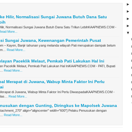
 ke Hilir, Normalisasi Sungai Juwana Butuh Dana Satu
bih
 Hilir, Normalisasi Sungai Juwana Butuh Dana Satu Triliun LebihKAAPNEWS.COM -
Read More...
asi Sungai Juwana, Kewenangan Pemerintah Pusat
 – Kayen, Banjir tahunan yang melanda wilayah Pati merupakan dampak belum
orm…
Read More...
layan Paceklik Melaut, Pemkab Pati Lakukan Hal Ini
an Paceklik Melaut, Pemkab Pati Lakukan Hal IniKAAPNEWS.COM - PATI, Bupati
o…
Read More...
al Merapat di Juwana, Wabup Minta Faktor Ini Perlu
ai
Merapat di Juwana, Wabup Minta Faktor Ini Perlu DiwaspadaiKAAPNEWS.COM -
ulas…
Read More...
enusukan dengan Gunting, Diringkus ke Mapolsek Juwana
attachment_270" align="aligncenter" width="600"] Pelaku Penusukan dengan
n…
Read More...