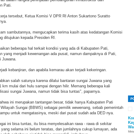
n Pati.
kerja tersebut, Ketua Komisi V DPR RI Anton Sukartono Suratto
nya.
alam sambutannya, mengucapkan terima kasih atas kedatangan Komisi
ng ditujukan kepada Presiden RI.
kan beberapa hal terkait kondisi yang ada di Kabupaten Pati,
n yang menjadi kewenangan ada pusat, namun dampaknya di Pati,
ai Juwana.
rjadi kebanjiran, dan apabila kemarau akan terjadi kekeringan.
babkan salah satunya karena dilalui bantaran sungai Juwana yang
 km mulai dari hulu sampai dengan hilir. Memang beberapa kali
lisasi sungai Juwana, namun tidak bisa tuntas", paparnya.
P
ahwa ini merupakan tantangan besar, tidak hanya Kabupaten Pati
 Wilayah Sungai (BBWS) sebagai pemilik wewenang, sebab pemerintah
ampu untuk mengatasinya, meski dari pusat sudah ada DED nya.
Ko
Ka
gai ini bisa tuntas, itu bisa menyelesaikan rawa - rawa di sekitar
Wa
 yang selama ini belum teratas, dan jumlahnya cukup lumayan, ada
Miri