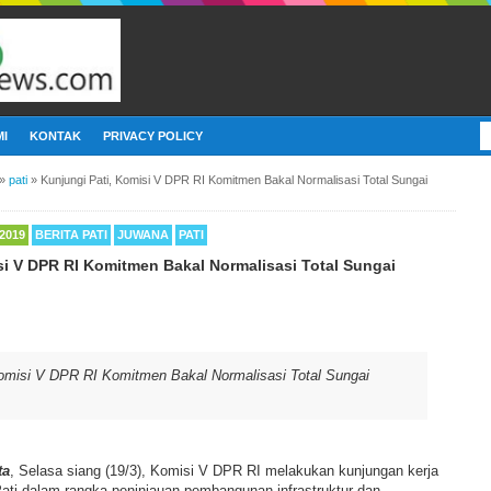
I
KONTAK
PRIVACY POLICY
»
pati
»
Kunjungi Pati, Komisi V DPR RI Komitmen Bakal Normalisasi Total Sungai
2019
BERITA PATI
JUWANA
PATI
si V DPR RI Komitmen Bakal Normalisasi Total Sungai
Komisi V DPR RI Komitmen Bakal Normalisasi Total Sungai
ta
, Selasa siang (19/3), Komisi V DPR RI melakukan kunjungan kerja
Pati dalam rangka peninjauan pembangunan infrastruktur dan