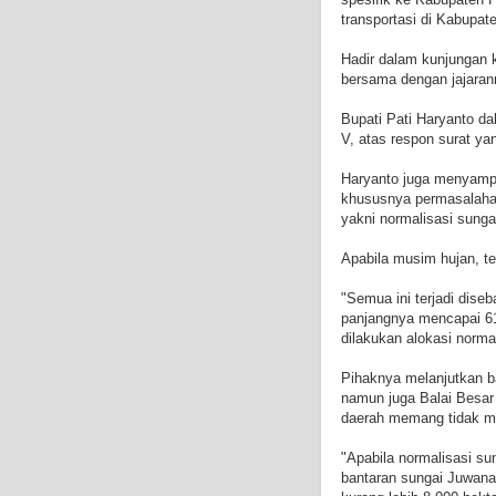
transportasi di Kabupate
Hadir dalam kunjungan 
bersama dengan jajaran
Bupati Pati Haryanto d
V, atas respon surat ya
Haryanto juga menyampai
khususnya permasalaha
yakni normalisasi sung
Apabila musim hujan, te
"Semua ini terjadi dise
panjangnya mencapai 61
dilakukan alokasi norma
Pihaknya melanjutkan b
namun juga Balai Besar
daerah memang tidak m
"Apabila normalisasi sun
bantaran sungai Juwana