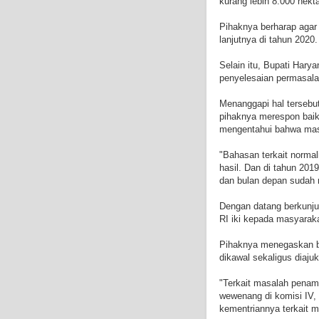
kurang lebih 8.000 hekt
Pihaknya berharap agar 
lanjutnya di tahun 2020.
Selain itu, Bupati Harya
penyelesaian permasala
Menanggapi hal tersebu
pihaknya merespon baik 
mengentahui bahwa mas
"Bahasan terkait normal
hasil. Dan di tahun 2019
dan bulan depan sudah m
Dengan datang berkunju
RI iki kepada masyaraka
Pihaknya menegaskan ba
dikawal sekaligus diaju
"Terkait masalah penamb
wewenang di komisi IV,
kementriannya terkait 