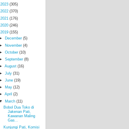
►
2023
(305)
►
2022
(370)
►
2021
(176)
►
2020
(246)
▼
2019
(155)
►
December
(5)
►
November
(4)
►
October
(10)
►
September
(8)
►
August
(16)
►
July
(31)
►
June
(19)
►
May
(12)
►
April
(2)
▼
March
(11)
Bobol Dua Toko di
Jakenan Pati,
Kawanan Maling
Gas...
Kunjungi Pati, Komisi