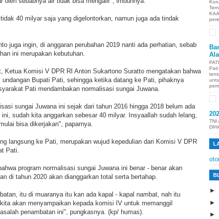
ar oleh sebabnya air tidak bisa mengalir", imbuhnya.
Kor
Ter
KAA
tidak 40 milyar saja yang digelontorkan, namun juga ada tindak
per
nto juga ingin, di anggaran perubahan 2019 nanti ada perhatian, sebab
Ban
han ini merupakan kebutuhan.
Al
PAT
Pat
t, Ketua Komisi V DPR RI Anton Sukartono Suratto mengatakan bahwa
tent
undangan Bupati Pati, sehingga ketika datang ke Pati, pihaknya
unt
pem
yarakat Pati mendambakan normalisasi sungai Juwana.
isasi sungai Juwana ini sejak dari tahun 2016 hingga 2018 belum ada
20
 ini, sudah kita anggarkan sebesar 40 milyar. Insyaallah sudah lelang,
TNI
ulai bisa dikerjakan", paparnya.
DIH
ng langsung ke Pati, merupakan wujud kepedulian dari Komisi V DPR
L
t Pati.
oto
hwa program normalisasi sungai Juwana ini benar - benar akan
B
kan di tahun 2020 akan dianggarkan total serta bertahap.
atan, itu di muaranya itu kan ada kapal - kapal nambat, nah itu
 kita akan menyampaikan kepada komisi IV untuk memanggil
masalah penambatan ini", pungkasnya. (kp/ humas).