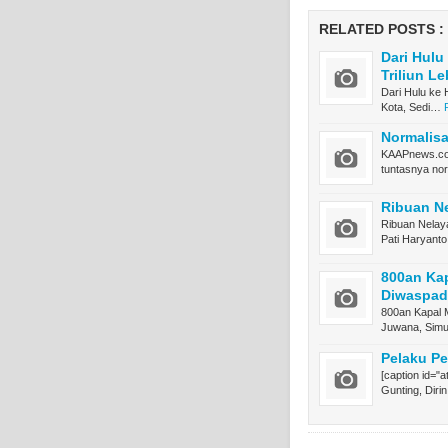
RELATED POSTS :
Dari Hulu
Triliun Le
Dari Hulu ke
Kota, Sedi…
Normalis
KAAPnews.com
tuntasnya n
Ribuan Ne
Ribuan Nelay
Pati Haryant
800an Kap
Diwaspad
800an Kapal 
Juwana, Sim
Pelaku P
[caption id="
Gunting, Diri