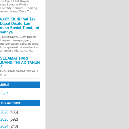
upsi Dana UPK Kayen,
nyata Seorang Wanita
PNEWS, Kriminal - Seorang
empuan warga Desa T...
6.605 KK di Pati Tak
Dapat Disalurkan
tuan Sosial Tunai, Ini
asannya
I, KAAPNEWS.COM Bupati
i Haryanto menyinggung
ang pencairan bantuan sosial
uk masyarakat. Ia memberikan
ahaman pada camat d...
SELAMAT HARI
JUANG TNI AD TAHUN
22
 ANGKATAN DARAT SELALU
ATI DI
ABELS
motif
1
LOG ARCHIVE
►
2026
(435)
►
2025
(592)
►
2024
(248)