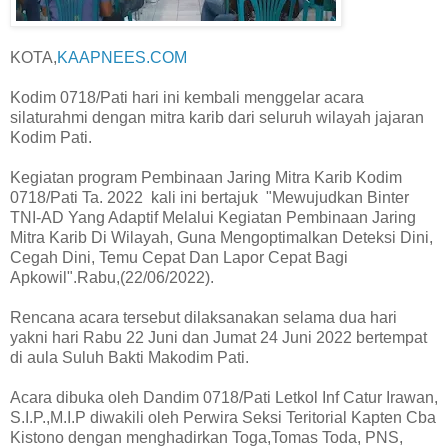
KOTA,
KAAPNEES.COM
Kodim 0718/Pati hari ini kembali menggelar acara
silaturahmi dengan mitra karib dari seluruh wilayah jajaran
Kodim Pati.
Kegiatan program Pembinaan Jaring Mitra Karib Kodim
0718/Pati Ta. 2022 kali ini bertajuk "Mewujudkan Binter
TNI-AD Yang Adaptif Melalui Kegiatan Pembinaan Jaring
Mitra Karib Di Wilayah, Guna Mengoptimalkan Deteksi Dini,
Cegah Dini, Temu Cepat Dan Lapor Cepat Bagi
Apkowil".Rabu,(22/06/2022).
Rencana acara tersebut dilaksanakan selama dua hari
yakni hari Rabu 22 Juni dan Jumat 24 Juni 2022 bertempat
di aula Suluh Bakti Makodim Pati.
Acara dibuka oleh Dandim 0718/Pati Letkol Inf Catur Irawan,
S.I.P.,M.I.P diwakili oleh Perwira Seksi Teritorial Kapten Cba
Kistono dengan menghadirkan Toga,Tomas Toda, PNS,