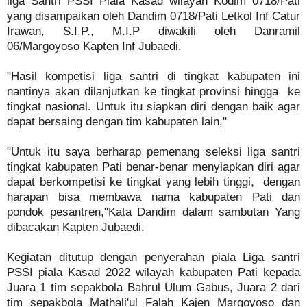
liga Santri PSSI Piala Kasad wilayah Kodim 0718/Pati
yang disampaikan oleh Dandim 0718/Pati Letkol Inf Catur
Irawan, S.I.P., M.I.P diwakili oleh Danramil
06/Margoyoso Kapten Inf Jubaedi.
"Hasil kompetisi liga santri di tingkat kabupaten ini
nantinya akan dilanjutkan ke tingkat provinsi hingga ke
tingkat nasional. Untuk itu siapkan diri dengan baik agar
dapat bersaing dengan tim kabupaten lain,"
"Untuk itu saya berharap pemenang seleksi liga santri
tingkat kabupaten Pati benar-benar menyiapkan diri agar
dapat berkompetisi ke tingkat yang lebih tinggi, dengan
harapan bisa membawa nama kabupaten Pati dan
pondok pesantren,"Kata Dandim dalam sambutan Yang
dibacakan Kapten Jubaedi.
Kegiatan ditutup dengan penyerahan piala Liga santri
PSSI piala Kasad 2022 wilayah kabupaten Pati kepada
Juara 1 tim sepakbola Bahrul Ulum Gabus, Juara 2 dari
tim sepakbola Mathali'ul Falah Kajen Margoyoso dan