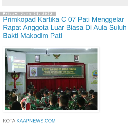
Friday, June 24, 2022
Primkopad Kartika C 07 Pati Menggelar
Rapat Anggota Luar Biasa Di Aula Suluh
Bakti Makodim Pati
KOTA,
KAAPNEWS.COM