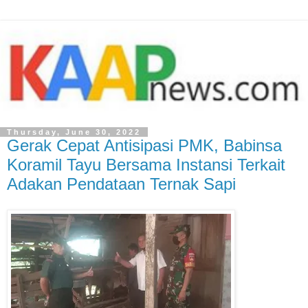
Thursday, June 30, 2022
Gerak Cepat Antisipasi PMK, Babinsa
Koramil Tayu Bersama Instansi Terkait
Adakan Pendataan Ternak Sapi