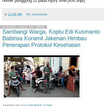
nomer punggung 22 pada injury time.(KN.Snpt)
di
12:06 AM
No comments:
Sunday, June 19, 2022
Sambangi Warga, Koptu Edi Kusmanto
Babinsa Koramil Jakenan Himbau
Penerapan Protokol Kesehatan