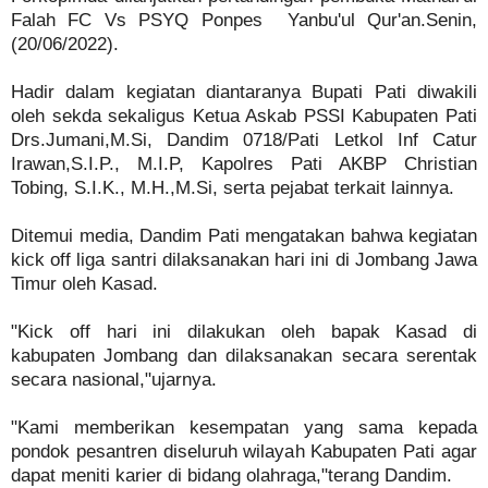
Falah FC Vs PSYQ Ponpes Yanbu'ul Qur'an.Senin,
(20/06/2022).
Hadir dalam kegiatan diantaranya Bupati Pati diwakili
oleh sekda sekaligus Ketua Askab PSSI Kabupaten Pati
Drs.Jumani,M.Si, Dandim 0718/Pati Letkol Inf Catur
Irawan,S.I.P., M.I.P, Kapolres Pati AKBP Christian
Tobing, S.I.K., M.H.,M.Si, serta pejabat terkait lainnya.
Ditemui media, Dandim Pati mengatakan bahwa kegiatan
kick off liga santri dilaksanakan hari ini di Jombang Jawa
Timur oleh Kasad.
"Kick off hari ini dilakukan oleh bapak Kasad di
kabupaten Jombang dan dilaksanakan secara serentak
secara nasional,"ujarnya.
"Kami memberikan kesempatan yang sama kepada
pondok pesantren diseluruh wilayah Kabupaten Pati agar
dapat meniti karier di bidang olahraga,"terang Dandim.