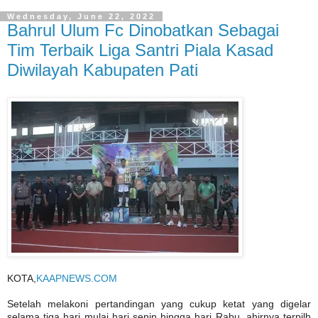
Wednesday, June 22, 2022
Bahrul Ulum Fc Dinobatkan Sebagai
Tim Terbaik Liga Santri Piala Kasad
Diwilayah Kabupaten Pati
KOTA,
KAAPNEWS.COM
Setelah melakoni pertandingan yang cukup ketat yang digelar
selama tiga hari mulai hari senin hingga hari Rabu, ahirnya terpilh