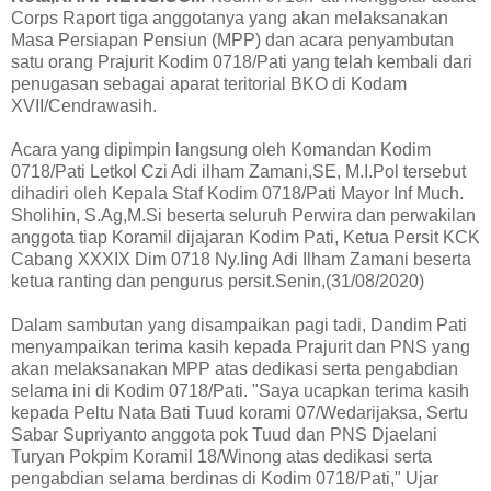
Corps Raport tiga anggotanya yang akan melaksanakan
Masa Persiapan Pensiun (MPP) dan acara penyambutan
satu orang Prajurit Kodim 0718/Pati yang telah kembali dari
penugasan sebagai aparat teritorial BKO di Kodam
XVII/Cendrawasih.
Acara yang dipimpin langsung oleh Komandan Kodim
0718/Pati Letkol Czi Adi ilham Zamani,SE, M.I.Pol tersebut
dihadiri oleh Kepala Staf Kodim 0718/Pati Mayor Inf Much.
Sholihin, S.Ag,M.Si beserta seluruh Perwira dan perwakilan
anggota tiap Koramil dijajaran Kodim Pati, Ketua Persit KCK
Cabang XXXIX Dim 0718 Ny.Iing Adi Ilham Zamani beserta
ketua ranting dan pengurus persit.Senin,(31/08/2020)
Dalam sambutan yang disampaikan pagi tadi, Dandim Pati
menyampaikan terima kasih kepada Prajurit dan PNS yang
akan melaksanakan MPP atas dedikasi serta pengabdian
selama ini di Kodim 0718/Pati. "Saya ucapkan terima kasih
kepada Peltu Nata Bati Tuud korami 07/Wedarijaksa, Sertu
Sabar Supriyanto anggota pok Tuud dan PNS Djaelani
Turyan Pokpim Koramil 18/Winong atas dedikasi serta
pengabdian selama berdinas di Kodim 0718/Pati," Ujar