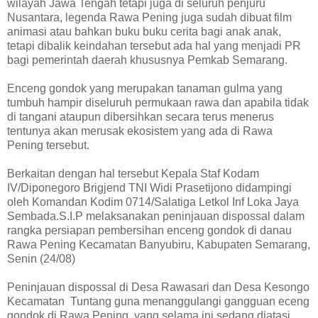
wilayah Jawa Tengah tetapi juga di seluruh penjuru
Nusantara, legenda Rawa Pening juga sudah dibuat film
animasi atau bahkan buku buku cerita bagi anak anak,
tetapi dibalik keindahan tersebut ada hal yang menjadi PR
bagi pemerintah daerah khususnya Pemkab Semarang.
Enceng gondok yang merupakan tanaman gulma yang
tumbuh hampir diseluruh permukaan rawa dan apabila tidak
di tangani ataupun dibersihkan secara terus menerus
tentunya akan merusak ekosistem yang ada di Rawa
Pening tersebut.
Berkaitan dengan hal tersebut Kepala Staf Kodam
IV/Diponegoro Brigjend TNI Widi Prasetijono didampingi
oleh Komandan Kodim 0714/Salatiga Letkol Inf Loka Jaya
Sembada.S.I.P melaksanakan peninjauan dispossal dalam
rangka persiapan pembersihan enceng gondok di danau
Rawa Pening Kecamatan Banyubiru, Kabupaten Semarang,
Senin (24/08)
Peninjauan dispossal di Desa Rawasari dan Desa Kesongo
Kecamatan Tuntang guna menanggulangi gangguan eceng
gondok di Rawa Pening, yang selama ini sedang diatasi