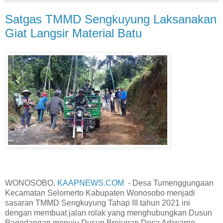
Satgas TMMD Sengkuyung Laksanakan
Giat Langsir Material Batu
WONOSOBO,
KAAPNEWS.COM
- Desa Tumenggungaan
Kecamatan Selomerto Kabupaten Wonosobo menjadi
sasaran TMMD Sengkuyung Tahap III tahun 2021 ini
dengan membuat jalan rolak yang menghubungkan Dusun
Pagedangan menuju Dusun Brejugan Desa Adiwarno