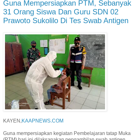
Guna Mempersiapkan PTM, Sebanyak
31 Orang Siswa Dan Guru SDN 02
Prawoto Sukolilo Di Tes Swab Antigen
KAYEN,
KAAPNEWS.COM
Guna mempersiapkan kegiatan Pembelajaran tatap Muka
(PTM) hari ini dilaksanakan pengambilan swab antigen