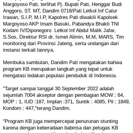
Margoyoso Pati, terlihat Pj. Bupati Pati, Henggar Budi
Anggoro, ST. MT, Dandim 0718/Pati Letkol Inf Catur
Irawan, S.I.P, M.I.P, Kapolres Pati diwakili Kapolsek
Margoyoso AKP Imam Basuki, Pabandya Bhakti TNI
Kodam IV/Diponegoro Letkol Inf Abdul Malik Jafar,
S.Sos, Direktur RSI dr. Ismet Alimin, M.M, MARS, Tim
monitoring dari Provinsi Jateng, serta undangan dari
instansi terkait lainnya.
Membuka sambutan, Dandim Pati mengatakan bahwa
program KB merupakan langkah yang tepat untuk
mengatasi ledakan populasi penduduk di Indonesia.
"Target sampai tanggal 30 September 2022 adalah
sejumlah 7004 akseptor dengan pembagian MOW : 64,
MOP : 1, IUD :187, Implan :371, Suntik : 4085, Pil : 1849,
Kondom : 447,"terang Dandim.
"Program KB juga mempercepat penurunan stunting
karena dengan keberadaan babinsa dan petugas KB