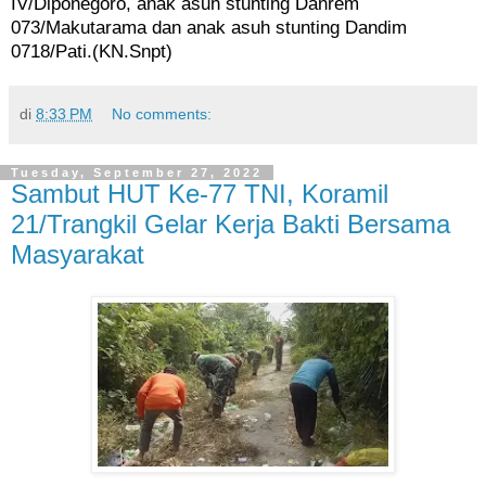
IV/Diponegoro, anak asuh stunting Danrem
073/Makutarama dan anak asuh stunting Dandim
0718/Pati.(KN.Snpt)
di
8:33 PM
No comments:
Tuesday, September 27, 2022
Sambut HUT Ke-77 TNI, Koramil
21/Trangkil Gelar Kerja Bakti Bersama
Masyarakat