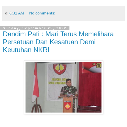
di
8:31 AM
No comments:
Sunday, September 25, 2022
Dandim Pati : Mari Terus Memelihara
Persatuan Dan Kesatuan Demi
Keutuhan NKRI