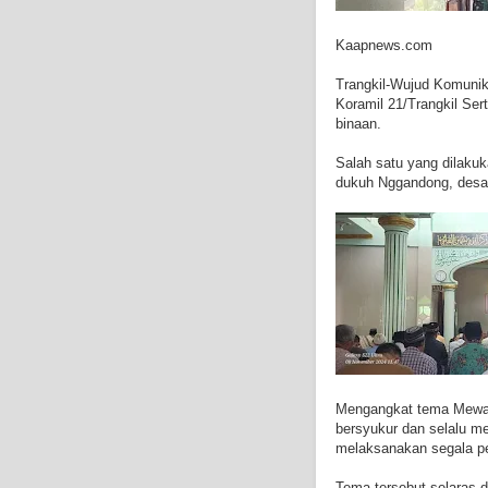
Kaapnews.com
Trangkil-Wujud Komuni
Koramil 21/Trangkil Se
binaan.
Salah satu yang dilakuk
dukuh Nggandong, desa 
Mengangkat tema Mewari
bersyukur dan selalu m
melaksanakan segala pe
Tema tersebut selaras 