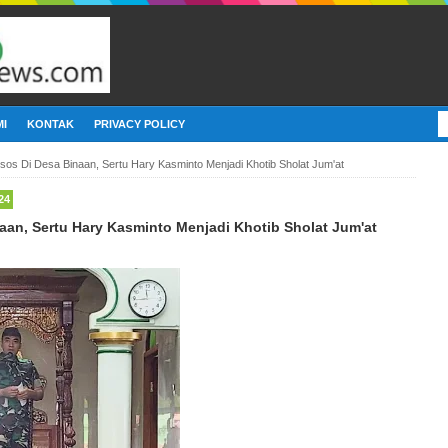
I
KONTAK
PRIVACY POLICY
os Di Desa Binaan, Sertu Hary Kasminto Menjadi Khotib Sholat Jum'at
24
an, Sertu Hary Kasminto Menjadi Khotib Sholat Jum'at