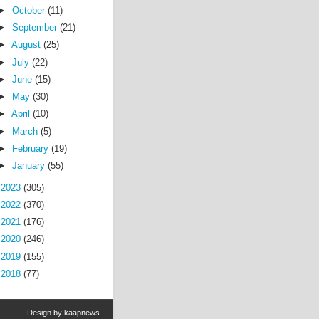
►
October
(11)
►
September
(21)
►
August
(25)
►
July
(22)
►
June
(15)
►
May
(30)
►
April
(10)
►
March
(5)
►
February
(19)
►
January
(55)
►
2023
(305)
►
2022
(370)
►
2021
(176)
►
2020
(246)
►
2019
(155)
►
2018
(77)
Design by
kaapnews