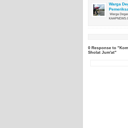
Warga Deg
Pemeriks
Warga Degan 
KAAPNEWS
0 Response to "Koms
Sholat Jum'at"