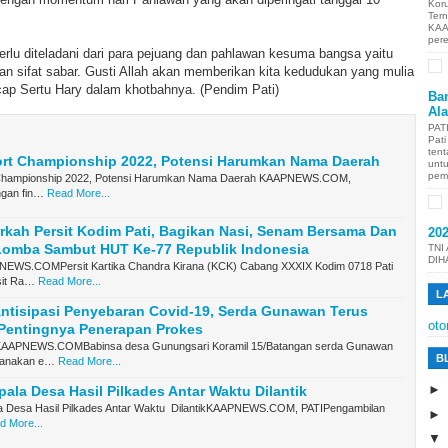
Kor
Ter
KAA
per
g perlu diteladani dari para pejuang dan pahlawan kesuma bangsa yaitu
 dan sifat sabar. Gusti Allah akan memberikan kita kedudukan yang mulia
Ucap Sertu Hary dalam khotbahnya. (Pendim Pati)
Ban
Al
PAT
Pat
tent
port Championship 2022, Potensi Harumkan Nama Daerah
unt
pem
t Championship 2022, Potensi Harumkan Nama Daerah KAAPNEWS.COM,
ngan fin…
Read More...
rkah Persit Kodim Pati, Bagikan Nasi, Senam Bersama Dan
20
Lomba Sambut HUT Ke-77 Republik Indonesia
TNI
DIH
EWS.COMPersit Kartika Chandra Kirana (KCK) Cabang XXXIX Kodim 0718 Pati
sit Ra…
Read More...
L
ntisipasi Penyebaran Covid-19, Serda Gunawan Terus
oto
 Pentingnya Penerapan Prokes
APNEWS.COMBabinsa desa Gunungsari Koramil 15/Batangan serda Gunawan
B
sanakan e…
Read More...
ala Desa Hasil Pilkades Antar Waktu Dilantik
 Desa Hasil Pilkades Antar Waktu DilantikKAAPNEWS.COM, PATIPengambilan
d More...