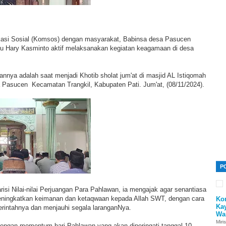
kasi Sosial (Komsos) dengan masyarakat, Babinsa desa Pasucen
rtu Hary Kasminto aktif melaksanakan kegiatan keagamaan di desa
annya adalah saat menjadi Khotib sholat jum'at di masjid AL Istiqomah
Pasucen Kecamatan Trangkil, Kabupaten Pati. Jum'at, (08/11/2024).
P
si Nilai-nilai Perjuangan Para Pahlawan, ia mengajak agar senantiasa
eningkatkan keimanan dan ketaqwaan kepada Allah SWT, dengan cara
Ko
Ka
rintahnya dan menjauhi segala laranganNya.
Wa
Miri
dengan momentum hari Pahlawan yang akan diperingati tanggal 10