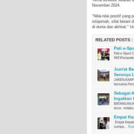
November 2024.
"Nilai-nilai positif yan
istiqomah, sifat berani
di dunia dan akhirat," 
RELATED POSTS :
Pati e-S
Pati e-Spor
PATIPertandi
Jum'at Be
Serunya 
JAKEN,KAAPN
bersama Per
Sebagai A
Ingatkan
BATANGAN,KA
terus melak
Empat Kep
Empat Kepala
sumpa…
Rea