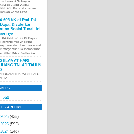
upsi Dana UPK Kayen,
nyata Seorang Wanita
PNEWS, Kriminal - Seorang
empuan warga Desa T...
6.605 KK di Pati Tak
Dapat Disalurkan
tuan Sosial Tunai, Ini
asannya
I, KAAPNEWS.COM Bupati
i Haryanto menyinggung
ang pencairan bantuan sosial
uk masyarakat. Ia memberikan
ahaman pada camat d...
SELAMAT HARI
JUANG TNI AD TAHUN
22
 ANGKATAN DARAT SELALU
ATI DI
ABELS
motif
1
LOG ARCHIVE
►
2026
(435)
►
2025
(592)
▼
2024
(248)