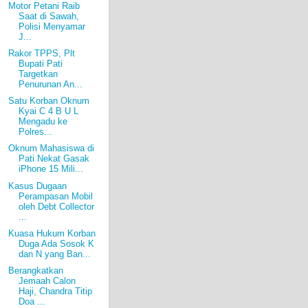
Motor Petani Raib
Saat di Sawah,
Polisi Menyamar
J...
Rakor TPPS, Plt
Bupati Pati
Targetkan
Penurunan An...
Satu Korban Oknum
Kyai C 4 B U L
Mengadu ke
Polres...
Oknum Mahasiswa di
Pati Nekat Gasak
iPhone 15 Mili...
Kasus Dugaan
Perampasan Mobil
oleh Debt Collector
...
Kuasa Hukum Korban
Duga Ada Sosok K
dan N yang Ban...
Berangkatkan
Jemaah Calon
Haji, Chandra Titip
Doa ...