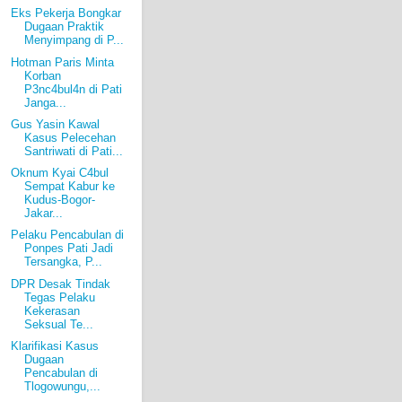
Eks Pekerja Bongkar
Dugaan Praktik
Menyimpang di P...
Hotman Paris Minta
Korban
P3nc4bul4n di Pati
Janga...
Gus Yasin Kawal
Kasus Pelecehan
Santriwati di Pati...
Oknum Kyai C4bul
Sempat Kabur ke
Kudus-Bogor-
Jakar...
Pelaku Pencabulan di
Ponpes Pati Jadi
Tersangka, P...
DPR Desak Tindak
Tegas Pelaku
Kekerasan
Seksual Te...
Klarifikasi Kasus
Dugaan
Pencabulan di
Tlogowungu,...