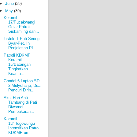
►
June
(39)
▼
May
(39)
Koramil
17/Pucakwangi
Gelar Patroli
Siskamling dan...
Listrik di Pati Sering
Byar-Pet, Ini
Penjelasan PL...
Patroli KDKMP
Koramil
15/Batangan
Tingkatkan
Keama...
Gondol 6 Laptop SD
2 Mulyoharjo, Dua
Pencuri Dirin...
Aksi Hari Anti
Tambang di Pati
Diwarnai
Pembakaran...
Koramil
13/Tlogowungu
Intensifkan Patroli
KDKMP un...