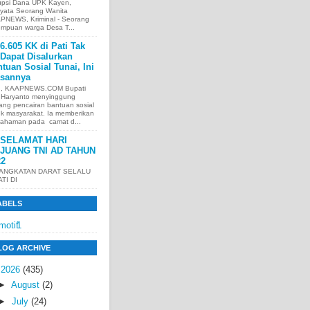
upsi Dana UPK Kayen,
nyata Seorang Wanita
PNEWS, Kriminal - Seorang
empuan warga Desa T...
6.605 KK di Pati Tak
Dapat Disalurkan
tuan Sosial Tunai, Ini
asannya
I, KAAPNEWS.COM Bupati
i Haryanto menyinggung
ang pencairan bantuan sosial
uk masyarakat. Ia memberikan
ahaman pada camat d...
SELAMAT HARI
JUANG TNI AD TAHUN
22
 ANGKATAN DARAT SELALU
ATI DI
ABELS
motif
1
LOG ARCHIVE
▼
2026
(435)
►
August
(2)
►
July
(24)