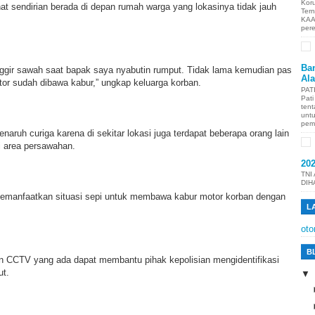
Kor
hat sendirian berada di depan rumah warga yang lokasinya tidak jauh
Ter
KAA
per
Ban
inggir sawah saat bapak saya nyabutin rumput. Tidak lama kemudian pas
Al
tor sudah dibawa kabur,” ungkap keluarga korban.
PAT
Pat
tent
unt
pem
naruh curiga karena di sekitar lokasi juga terdapat beberapa orang lain
di area persawahan.
20
TNI
DIH
emanfaatkan situasi sepi untuk membawa kabur motor korban dengan
L
oto
B
 CCTV yang ada dapat membantu pihak kepolisian mengidentifikasi
ut.