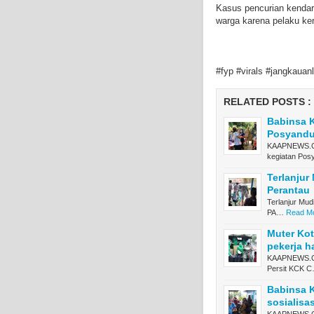
Kasus pencurian kendar
warga karena pelaku ke
#fyp #virals #jangkauan
RELATED POSTS :
Babinsa K
Posyand
KAAPNEWS.COM
kegiatan Po
Terlanjur
Perantau
Terlanjur Mu
PA…
Read Mo
Muter Kot
pekerja h
KAAPNEWS.COM
Persit KCK 
Babinsa K
sosialisa