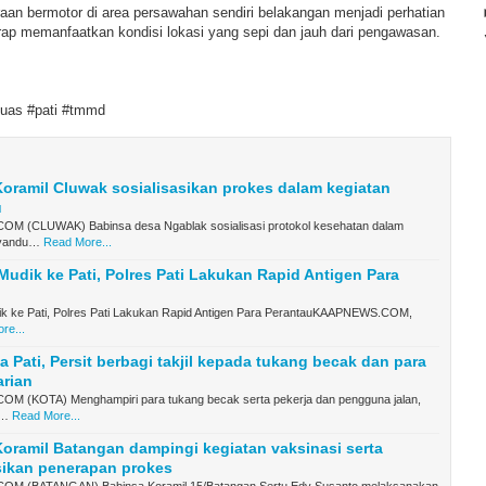
aan bermotor di area persawahan sendiri belakangan menjadi perhatian
rap memanfaatkan kondisi lokasi yang sepi dan jauh dari pengawasan.
luas #pati #tmmd
oramil Cluwak sosialisasikan prokes dalam kegiatan
u
 (CLUWAK) Babinsa desa Ngablak sosialisasi protokol kesehatan dalam
syandu…
Read More...
 Mudik ke Pati, Polres Pati Lakukan Rapid Antigen Para
dik ke Pati, Polres Pati Lakukan Rapid Antigen Para PerantauKAAPNEWS.COM,
re...
a Pati, Persit berbagi takjil kepada tukang becak dan para
arian
 (KOTA) Menghampiri para tukang becak serta pekerja dan pengguna jalan,
C…
Read More...
oramil Batangan dampingi kegiatan vaksinasi serta
sikan penerapan prokes