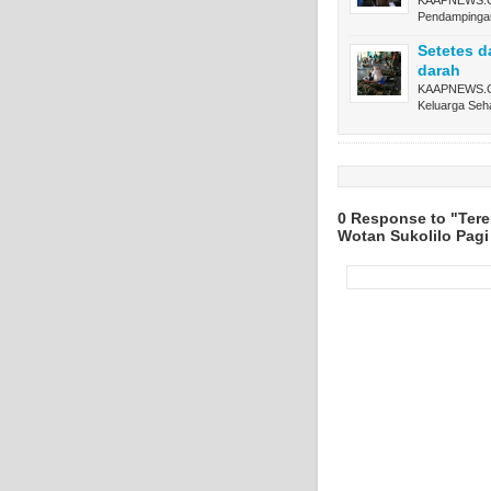
KAAPNEWS.CO
Pendamping
Setetes d
darah
KAAPNEWS.CO
Keluarga Seha
0 Response to "Tere
Wotan Sukolilo Pagi