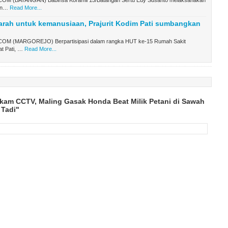
M (BATANGAN) Babinsa Koramil 15/Batangan Sertu Edy Susanto melaksanakan
an…
Read More...
arah untuk kemanusiaan, Prajurit Kodim Pati sumbangkan
M (MARGOREJO) Berpartisipasi dalam rangka HUT ke-15 Rumah Sakit
t Pati, …
Read More...
kam CCTV, Maling Gasak Honda Beat Milik Petani di Sawah
 Tadi"