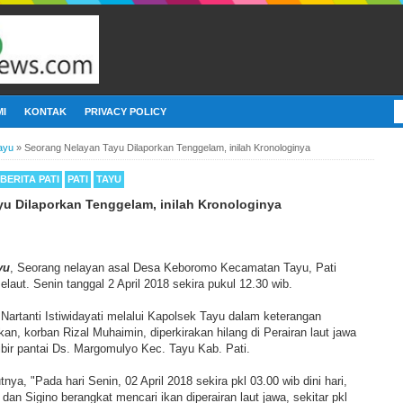
I
KONTAK
PRIVACY POLICY
ayu
»
Seorang Nelayan Tayu Dilaporkan Tenggelam, inilah Kronologinya
BERITA PATI
PATI
TAYU
u Dilaporkan Tenggelam, inilah Kronologinya
yu
, Seorang nelayan asal Desa Keboromo Kecamatan Tayu, Pati
elaut. Senin tanggal 2 April 2018 sekira pukul 12.30 wib.
Nartanti Istiwidayati melalui Kapolsek Tayu dalam keterangan
an, korban Rizal Muhaimin, diperkirakan hilang di Perairan laut jawa
bibir pantai Ds. Margomulyo Kec. Tayu Kab. Pati.
tnya, "Pada hari Senin, 02 April 2018 sekira pkl 03.00 wib dini hari,
dan Sigino berangkat mencari ikan diperairan laut jawa, sekitar pkl