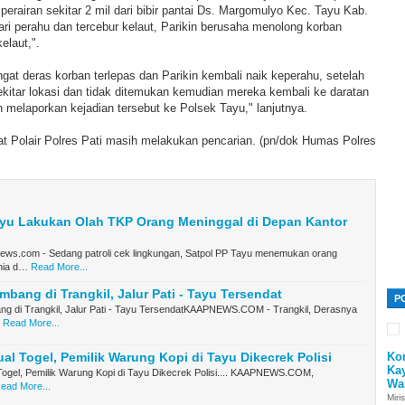
perairan sekitar 2 mil dari bibir pantai Ds. Margomulyo Kec. Tayu Kab.
dari perahu dan tercebur kelaut, Parikin berusaha menolong korban
elaut,".
at deras korban terlepas dan Parikin kembali naik keperahu, setelah
ekitar lokasi dan tidak ditemukan kemudian mereka kembali ke daratan
melaporkan kejadian tersebut ke Polsek Tayu," lanjutnya.
at Polair Polres Pati masih melakukan pencarian. (pn/dok Humas Polres
ayu Lakukan Olah TKP Orang Meninggal di Depan Kantor
ws.com - Sedang patroli cek lingkungan, Satpol PP Tayu menemukan orang
nia d…
Read More...
bang di Trangkil, Jalur Pati - Tayu Tersendat
P
g di Trangkil, Jalur Pati - Tayu TersendatKAAPNEWS.COM - Trangkil, Derasnya
Read More...
Ko
al Togel, Pemilik Warung Kopi di Tayu Dikecrek Polisi
Ka
Togel, Pemilik Warung Kopi di Tayu Dikecrek Polisi.... KAAPNEWS.COM,
Wa
ead More...
Miri