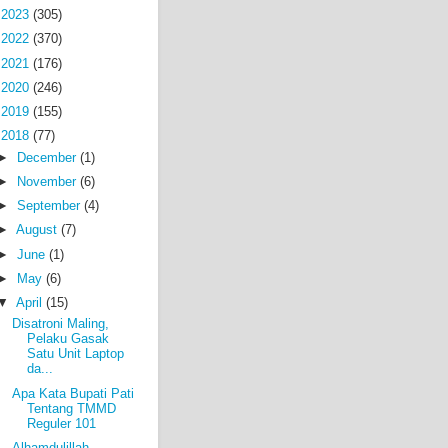
►
2023
(305)
►
2022
(370)
►
2021
(176)
►
2020
(246)
►
2019
(155)
▼
2018
(77)
►
December
(1)
►
November
(6)
►
September
(4)
►
August
(7)
►
June
(1)
►
May
(6)
▼
April
(15)
Disatroni Maling,
Pelaku Gasak
Satu Unit Laptop
da...
Apa Kata Bupati Pati
Tentang TMMD
Reguler 101
Alhamdulillah,