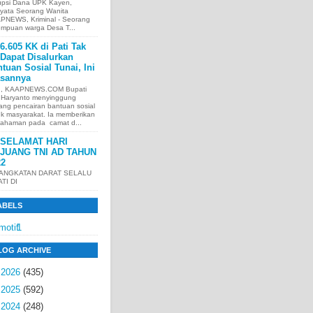
upsi Dana UPK Kayen,
nyata Seorang Wanita
PNEWS, Kriminal - Seorang
empuan warga Desa T...
6.605 KK di Pati Tak
Dapat Disalurkan
tuan Sosial Tunai, Ini
asannya
I, KAAPNEWS.COM Bupati
i Haryanto menyinggung
ang pencairan bantuan sosial
uk masyarakat. Ia memberikan
ahaman pada camat d...
SELAMAT HARI
JUANG TNI AD TAHUN
22
 ANGKATAN DARAT SELALU
ATI DI
ABELS
motif
1
LOG ARCHIVE
►
2026
(435)
►
2025
(592)
►
2024
(248)