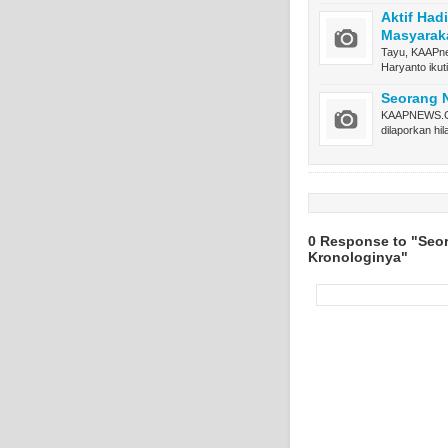
Aktif Had
Masyaraka
Tayu, KAAPne
Haryanto ikut
Seorang N
KAAPNEWS.CO
dilaporkan hi
0 Response to "Seor
Kronologinya"