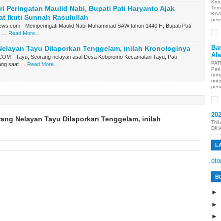
Kor
iri Peringatan Maulid Nabi, Bupati Pati Haryanto Ajak
Ter
KAA
t Ikuti Sunnah Rasulullah
per
ws.com - Memperingati Maulid Nabi Muhammad SAW tahun 1440 H, Bupati Pati
i …
Read More...
Ban
elayan Tayu Dilaporkan Tenggelam, inilah Kronologinya
Al
M - Tayu, Seorang nelayan asal Desa Keboromo Kecamatan Tayu, Pati
PAT
lang saat …
Read More...
Pat
tent
unt
pem
20
ang Nelayan Tayu Dilaporkan Tenggelam, inilah
TNI
DIH
L
oto
B