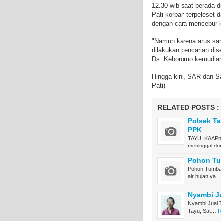
12.30 wib saat berada di
Pati korban terpeleset 
dengan cara mencebur k
"Namun karena arus sang
dilakukan pencarian dis
Ds. Keboromo kemudian 
Hingga kini, SAR dan S
Pati)
RELATED POSTS :
Polsek T
PPK
TAYU, KAAPne
meninggal du
Pohon Tum
Pohon Tumban
air hujan ya…
Nyambi Ju
Nyambi Jual 
Tayu, Sat…
R