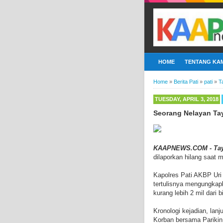
HOME
TENTANG KAM
Home
»
Berita Pati
»
pati
»
T
TUESDAY, APRIL 3, 2018
Seorang Nelayan Tay
KAAPNEWS.COM - Ta
dilaporkan hilang saat m
Kapolres Pati AKBP Uri 
tertulisnya mengungkapk
kurang lebih 2 mil dari 
Kronologi kejadian, lanju
Korban bersama Parikin 