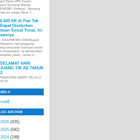
upsi Dana UPK Kayen,
nyata Seorang Wanita
PNEWS, Kriminal - Seorang
empuan warga Desa T...
6.605 KK di Pati Tak
Dapat Disalurkan
tuan Sosial Tunai, Ini
asannya
I, KAAPNEWS.COM Bupati
i Haryanto menyinggung
ang pencairan bantuan sosial
uk masyarakat. Ia memberikan
ahaman pada camat d...
SELAMAT HARI
JUANG TNI AD TAHUN
22
 ANGKATAN DARAT SELALU
ATI DI
ABELS
motif
1
LOG ARCHIVE
►
2026
(435)
►
2025
(592)
►
2024
(248)