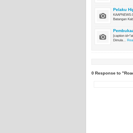
Pelaku Hi
KAAPNEWS.CO
Batangan Kab
Pembukaan
[caption id="
Dimula…
Rea
0 Response to "Road 