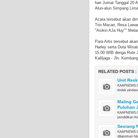
hari Jumat Tanggal 20 
Alun-alun Simpang Lima
Acara tersebut akan dimer
Trio Macan, Resa Lawan
"Asikin AJa Huy"" Mela
Para Artis tersebut aka
Harley serta Duta Wisat
15.00 WIB denga Rute Jl
Kaliljaga - Jln. Kemba
RELATED POSTS :
Unit Res
KAAPNEWS.CO
tindak pinda
Maling Ga
Puluhan 
KAAPNEWS.COM 
pendidikan 
Seorang N
KAAPNEWS.CO
dilaporkan hi