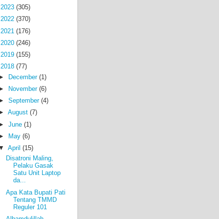
►
2023
(305)
►
2022
(370)
►
2021
(176)
►
2020
(246)
►
2019
(155)
▼
2018
(77)
►
December
(1)
►
November
(6)
►
September
(4)
►
August
(7)
►
June
(1)
►
May
(6)
▼
April
(15)
Disatroni Maling,
Pelaku Gasak
Satu Unit Laptop
da...
Apa Kata Bupati Pati
Tentang TMMD
Reguler 101
Alhamdulillah,