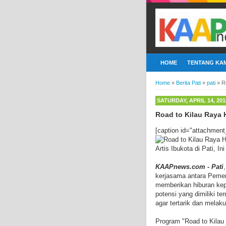
HOME
TENTANG KAM
Home
»
Berita Pati
»
pati
»
R
SATURDAY, APRIL 14, 201
Road to Kilau Raya H
[caption id="attachment
Artis Ibukota di Pati, In
KAAPnews.com - Pati
kerjasama antara Pemer
memberikan hiburan ke
potensi yang dimiliki t
agar tertarik dan melak
Program "Road to Kilau