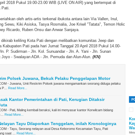
April 2018 Pukul 19.00-23.00 WIB (LIVE ON AIR) yang bertempat di
 Pati.
iahkan oleh artis-artis terkenal ibukota antara lain Via Vallen, Inul,
g Sewu, Kiki Asiska, Tasya Rosmalia, Joe Kriwil "Tatata", Temon Holic
ney Ricardo, Ruben Onsu dan Anwar Sanjaya.
n dikirab keliling Kota Pati dengan melibatkan komunitas Jeep dan
a Kabupaten Pati pada hari Jumat Tanggal 20 April 2018 Pukul 14.00-
n. P. Sudirman - Jln. Kol. Sunuandar - Jln. A. Yani - Jln. Sunan
ng Joyo - Swalayan ADA - Jln. Pemuda dan Alun-Alun.
(KN)
krim Polsek Juwana, Bekuk Pelaku Penggelapan Motor
M - Juwana, Unit Reskrim Polsek juwana mengamankan seorang diduga pelaku
na P…
Read More...
sak Kantor Pemerintahan di Pati, Kerugian Ditaksir
P
Juta
- Pati, Maling kembali beraksi, kali ini menyasar kantor Korwilcam bidang
Ke…
Read More...
Ko
Ka
elayan Tayu Dilaporkan Tenggelam, inilah Kronologinya
Wa
M - Tayu, Seorang nelayan asal Desa Keboromo Kecamatan Tayu, Pati
Miri
lang saat …
Read More...