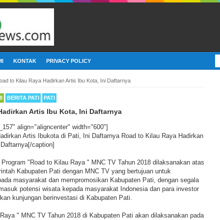
I
KONTAK
PRIVACY POLICY
oad to Kilau Raya Hadirkan Artis Ibu Kota, Ini Daftarnya
8
BERITA PATI
PATI
adirkan Artis Ibu Kota, Ini Daftarnya
_157" align="aligncenter" width="600"]
Road to Kilau Raya Hadirkan
i Daftarnya[/caption]
, Program "Road to Kilau Raya " MNC TV Tahun 2018 dilaksanakan atas
intah Kabupaten Pati dengan MNC TV yang bertujuan untuk
pada masyarakat dan mempromosikan Kabupaten Pati, dengan segala
ermasuk potensi wisata kepada masyarakat Indonesia dan para investor
ukan kunjungan berinvestasi di Kabupaten Pati.
 Raya " MNC TV Tahun 2018 di Kabupaten Pati akan dilaksanakan pada