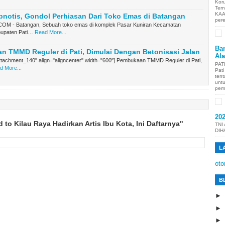
Kor
Ter
KAA
pnotis, Gondol Perhiasan Dari Toko Emas di Batangan
per
M - Batangan, Sebuah toko emas di komplek Pasar Kuniran Kecamatan
upaten Pati…
Read More...
Ban
 TMMD Reguler di Pati, Dimulai Dengan Betonisasi Jalan
Al
attachment_140" align="aligncenter" width="600"] Pembukaan TMMD Reguler di Pati,
PAT
d More...
Pat
tent
unt
pem
20
to Kilau Raya Hadirkan Artis Ibu Kota, Ini Daftarnya"
TNI
DIH
L
oto
B