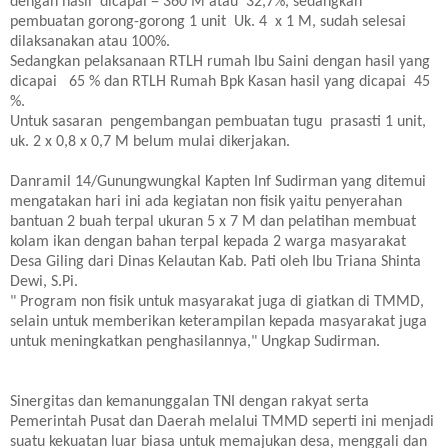
dengan hasil dicapai = 360 M atau 32,7%, sedangkan
pembuatan gorong-gorong 1 unit Uk. 4 x 1 M, sudah selesai
dilaksanakan atau 100%.
Sedangkan pelaksanaan RTLH rumah Ibu Saini dengan hasil yang
dicapai 65 % dan RTLH Rumah Bpk Kasan hasil yang dicapai 45
%.
Untuk sasaran pengembangan pembuatan tugu prasasti 1 unit,
uk. 2 x 0,8 x 0,7 M belum mulai dikerjakan.
Danramil 14/Gunungwungkal Kapten Inf Sudirman yang ditemui
mengatakan hari ini ada kegiatan non fisik yaitu penyerahan
bantuan 2 buah terpal ukuran 5 x 7 M dan pelatihan membuat
kolam ikan dengan bahan terpal kepada 2 warga masyarakat
Desa Giling dari Dinas Kelautan Kab. Pati oleh Ibu Triana Shinta
Dewi, S.Pi.
" Program non fisik untuk masyarakat juga di giatkan di TMMD,
selain untuk memberikan keterampilan kepada masyarakat juga
untuk meningkatkan penghasilannya," Ungkap Sudirman.
Sinergitas dan kemanunggalan TNI dengan rakyat serta
Pemerintah Pusat dan Daerah melalui TMMD seperti ini menjadi
suatu kekuatan luar biasa untuk memajukan desa, menggali dan