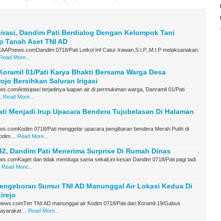
irasi, Dandim Pati Berdialog Dengan Kelompok Tani
p Tanah Aset TNI AD
AAPnews.comDandim 0718/Pati Letkol Inf Catur Irawan,S.I.P.,M.I.P melaksanakan
Read More...
oramil 01/Pati Karya Bhakti Bersama Warga Desa
jo Bersihkan Saluran Irigasi
.comAntisipasi terjadinya luapan air di permukiman warga, Danramil 01/Pati
…
Read More...
ti Menjadi Irup Upacara Bendera Tujubelasan Di Halaman
s.comKodim 0718/Pati menggelar upacara pengibaran bendera Merah Putih di
kodim…
Read More...
42, Dandim Pati Menerima Surprise Di Rumah Dinas
s.comKaget dan tidak menduga sama sekali,ini kesan Dandim 0718/Pati pagi tadi
Read More...
Pengeboran Sumur TNI AD Manunggal Air Lokasi Kedua Di
irejo
ws.comTim TNI AD manunggal air Kodim 0718/Pati dari Koramil 19/Gabus
ayarakat…
Read More...