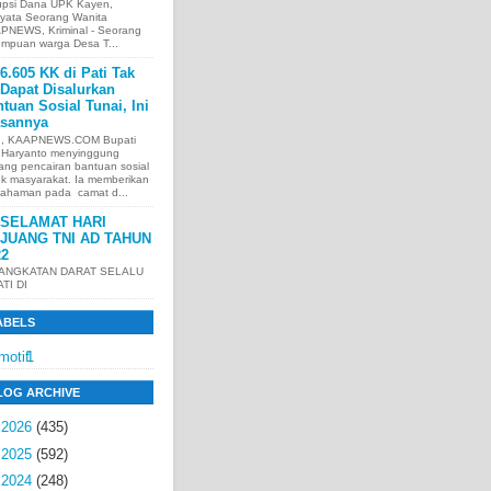
upsi Dana UPK Kayen,
nyata Seorang Wanita
PNEWS, Kriminal - Seorang
empuan warga Desa T...
6.605 KK di Pati Tak
Dapat Disalurkan
tuan Sosial Tunai, Ini
asannya
I, KAAPNEWS.COM Bupati
i Haryanto menyinggung
ang pencairan bantuan sosial
uk masyarakat. Ia memberikan
ahaman pada camat d...
SELAMAT HARI
JUANG TNI AD TAHUN
22
 ANGKATAN DARAT SELALU
ATI DI
ABELS
motif
1
LOG ARCHIVE
►
2026
(435)
►
2025
(592)
▼
2024
(248)