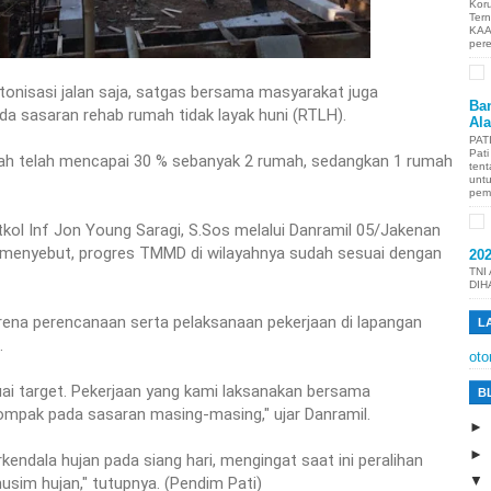
Kor
Ter
KAA
per
onisasi jalan saja, satgas bersama masyarakat juga
Ban
a sasaran rehab rumah tidak layak huni (RTLH).
Al
PAT
Pat
mah telah mencapai 30 % sebanyak 2 rumah, sedangkan 1 rumah
tent
unt
pem
kol Inf Jon Young Saragi, S.Sos melalui Danramil 05/Jakenan
 menyebut, progres TMMD di wilayahnya sudah sesuai dengan
20
TNI
DIH
karena perencanaan serta pelaksanaan pekerjaan di lapangan
L
.
oto
ai target. Pekerjaan yang kami laksanakan bersama
B
ompak pada sasaran masing-masing," ujar Danramil.
kendala hujan pada siang hari, mengingat saat ini peralihan
sim hujan," tutupnya. (Pendim Pati)