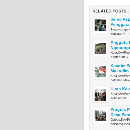
RELATED POSTS :
Serap Asp
Penggara
Tloguwungu,K
kegiatan K…
Anggota K
Ngepungro
Kota,KAAPnews
Kapten Inf S
Kasdim Pa
Makodim
Kota,KAAPnew
halaman Ma
Ultah Ke-
Kota,KAAPnew
sebelum be…
Progres 
Desa Pant
Gabus,KAAPne
bersama mas