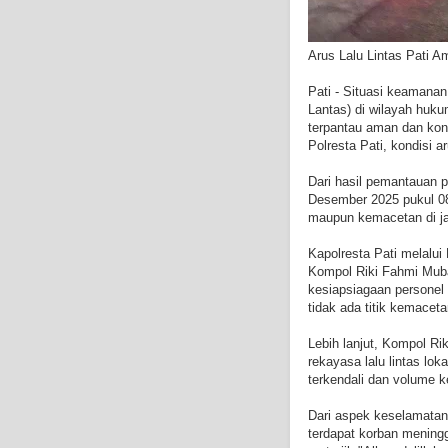
Arus Lalu Lintas Pati 
Pati - Situasi keamanan,
Lantas) di wilayah huku
terpantau aman dan kon
Polresta Pati, kondisi a
Dari hasil pemantauan 
Desember 2025 pukul 08
maupun kemacetan di jal
Kapolresta Pati melalui
Kompol Riki Fahmi Muba
kesiapsiagaan personel 
tidak ada titik kemacet
Lebih lanjut, Kompol Ri
rekayasa lalu lintas lo
terkendali dan volume ke
Dari aspek keselamatan, 
terdapat korban meningg