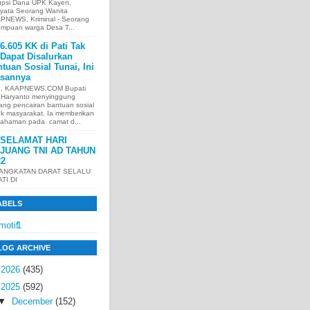
upsi Dana UPK Kayen,
nyata Seorang Wanita
PNEWS, Kriminal - Seorang
empuan warga Desa T...
6.605 KK di Pati Tak
Dapat Disalurkan
tuan Sosial Tunai, Ini
asannya
I, KAAPNEWS.COM Bupati
i Haryanto menyinggung
ang pencairan bantuan sosial
uk masyarakat. Ia memberikan
ahaman pada camat d...
SELAMAT HARI
JUANG TNI AD TAHUN
22
 ANGKATAN DARAT SELALU
ATI DI
ABELS
motif
1
LOG ARCHIVE
►
2026
(435)
▼
2025
(592)
▼
December
(152)