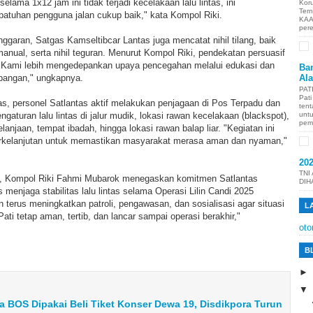
 selama 1x12 jam ini tidak terjadi kecelakaan lalu lintas, ini
Kor
Ter
patuhan pengguna jalan cukup baik," kata Kompol Riki.
KAA
per
nggaran, Satgas Kamseltibcar Lantas juga mencatat nihil tilang, baik
nual, serta nihil teguran. Menurut Kompol Riki, pendekatan persuasif
s. "Kami lebih mengedepankan upaya pencegahan melalui edukasi dan
Ban
apangan," ungkapnya.
Al
PAT
Pat
s, personel Satlantas aktif melakukan penjagaan di Pos Terpadu dan
tent
ngaturan lalu lintas di jalur mudik, lokasi rawan kecelakaan (blackspot),
unt
pem
elanjaan, tempat ibadah, hingga lokasi rawan balap liar. "Kegiatan ini
erkelanjutan untuk memastikan masyarakat merasa aman dan nyaman,"
20
TNI
, Kompol Riki Fahmi Mubarok menegaskan komitmen Satlantas
DIH
s menjaga stabilitas lalu lintas selama Operasi Lilin Candi 2025
 terus meningkatkan patroli, pengawasan, dan sosialisasi agar situasi
L
ati tetap aman, tertib, dan lancar sampai operasi berakhir,"
oto
B
na BOS Dipakai Beli Tiket Konser Dewa 19, Disdikpora Turun