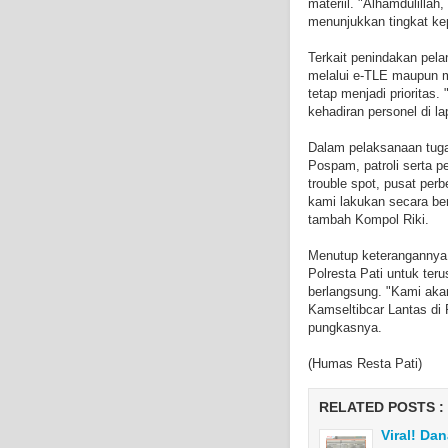
materiil. "Alhamdulillah,
menunjukkan tingkat ke
Terkait penindakan pela
melalui e-TLE maupun ma
tetap menjadi priorita
kehadiran personel di l
Dalam pelaksanaan tuga
Pospam, patroli serta pe
trouble spot, pusat perb
kami lakukan secara b
tambah Kompol Riki.
Menutup keterangannya
Polresta Pati untuk teru
berlangsung. "Kami akan
Kamseltibcar Lantas di P
pungkasnya.
(Humas Resta Pati)
RELATED POSTS :
Viral! Da