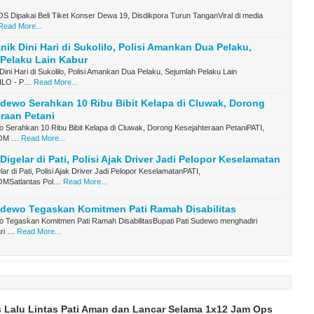
OS Dipakai Beli Tiket Konser Dewa 19, Disdikpora Turun TanganViral di media
Read More...
ik Dini Hari di Sukolilo, Polisi Amankan Dua Pelaku,
Pelaku Lain Kabur
ini Hari di Sukolilo, Polisi Amankan Dua Pelaku, Sejumlah Pelaku Lain
ILO - P…
Read More...
dewo Serahkan 10 Ribu Bibit Kelapa di Cluwak, Dorong
raan Petani
 Serahkan 10 Ribu Bibit Kelapa di Cluwak, Dorong Kesejahteraan PetaniPATI,
OM …
Read More...
Digelar di Pati, Polisi Ajak Driver Jadi Pelopor Keselamatan
lar di Pati, Polisi Ajak Driver Jadi Pelopor KeselamatanPATI,
MSatlantas Pol…
Read More...
udewo Tegaskan Komitmen Pati Ramah Disabilitas
o Tegaskan Komitmen Pati Ramah DisabilitasBupati Pati Sudewo menghadiri
ari …
Read More...
 Lalu Lintas Pati Aman dan Lancar Selama 1x12 Jam Ops