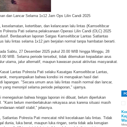
Aman dan Lancar Selama 1x12 Jam Ops Lilin Candi 2025
 keselamatan, ketertiban, dan kelancaran lalu lintas (Kamseltibcar
m Polresta Pati selama pelaksanaan Operasi Lilin Candi (OLC) 2025
dusif. Berdasarkan laporan Satgas Kamseltibcar Lantas Satlantas
rus lalu lintas selama 1x12 jam berjalan normal tanpa hambatan berarti.
pada Sabtu, 27 Desember 2025 pukul 20.00 WIB hingga Minggu, 28
.00 WIB. Selama periode tersebut, tidak ditemukan kepadatan arus
ur utama, jalur alternatif, maupun kawasan pusat aktivitas masyarakat.
 Kasat Lantas Polresta Pati selaku Kasatgas Kamseltibcar Lantas,
rok, menyampaikan bahwa kondisi ini merupakan hasil dari
di lapangan. "Secara umum arus lalu lintas masih normal dan lancar,
an yang menonjol selama periode pelaporan," ujarnya.
P
ki menegaskan bahwa hingga laporan ini dibuat, belum diperlukan
kal. "Kami belum memberlakukan rekayasa arus karena situasi masih
ndaraan relatif stabil," jelasnya.
Ko
Ka
Satlantas Polresta Pati mencatat nihil kecelakaan lalu lintas. Tidak
Wa
al dunia, luka berat, maupun luka ringan, serta tidak ada kerugian
Miri