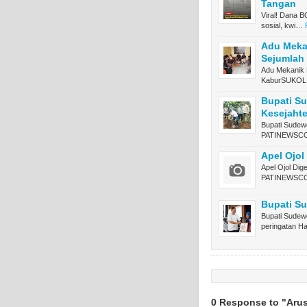
Tangan
Viral! Dana B
sosial, kwi…
Adu Mekan
Sejumlah 
Adu Mekanik D
KaburSUKOL
Bupati Su
Kesejahte
Bupati Sudewo
PATINEWSC
Apel Ojol 
Apel Ojol Dige
PATINEWSCO
Bupati S
Bupati Sudew
peringatan H
0 Response to "Arus