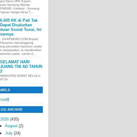
upsi Dana UPK Kayen,
nyata Seorang Wanita
PNEWS, Kriminal - Seorang
empuan warga Desa T...
6.605 KK di Pati Tak
Dapat Disalurkan
tuan Sosial Tunai, Ini
asannya
I, KAAPNEWS.COM Bupati
i Haryanto menyinggung
ang pencairan bantuan sosial
uk masyarakat. Ia memberikan
ahaman pada camat d...
SELAMAT HARI
JUANG TNI AD TAHUN
22
 ANGKATAN DARAT SELALU
ATI DI
ABELS
motif
1
LOG ARCHIVE
▼
2026
(435)
►
August
(2)
►
July
(24)