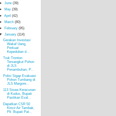
►
June
(39)
►
May
(39)
►
April
(42)
►
March
(80)
►
February
(95)
▼
January
(114)
Gerakan Investasi
Wakaf Uang,
Perkuat
Kepedulian d...
Truk Tronton
Tersangkut Pohon
di JLS
Penambuhan, P...
Polisi Sigap Evakuasi
Pohon Tumbang di
JLS Margore...
113 Siswa Keracunan
di Kudus, Bupati
Pastikan Eval...
Dapatkan CSR 50
Kincir Air Tambak,
Plt. Bupati Pat...