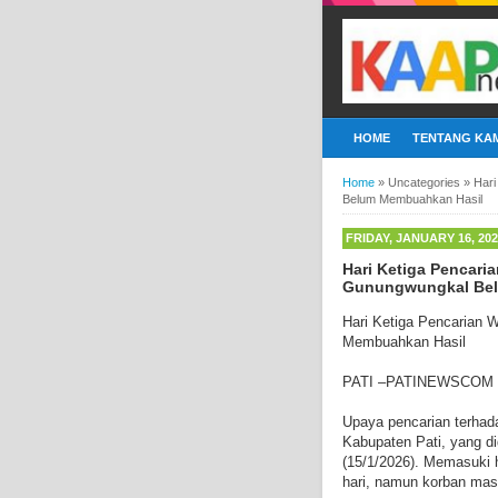
HOME
TENTANG KAM
Home
»
Uncategories
»
Hari
Belum Membuahkan Hasil
FRIDAY, JANUARY 16, 20
Hari Ketiga Pencar
Gunungwungkal Bel
Hari Ketiga Pencarian
Membuahkan Hasil
PATI –PATINEWSCOM
Upaya pencarian terhad
Kabupaten Pati, yang d
(15/1/2026). Memasuki h
hari, namun korban mas