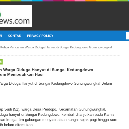
I
KONTAK
PRIVACY POLICY
 Ketiga Pencarian Warga Diduga Hanyut di Sungai Kedungdowo Gunungwungkal
26
ian Warga Diduga Hanyut di Sungai Kedungdowo
um Membuahkan Hasil
 Warga Diduga Hanyut di Sungai Kedungdowo Gunungwungkal Belum
ap Sudi (52), warga Desa Perdopo, Kecamatan Gunungwungkal,
iduga hanyut di Sungai Kedungdowo, kembali dilanjutkan pada Kamis
ari ketiga, tim gabungan menyisir aliran sungai sejak pagi hingga sore
ih belum ditemukan.