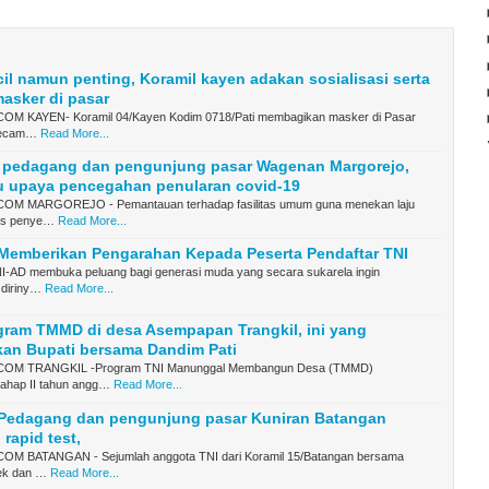
il namun penting, Koramil kayen adakan sosialisasi serta
asker di pasar
M KAYEN- Koramil 04/Kayen Kodim 0718/Pati membagikan masker di Pasar
 Kecam…
Read More...
 pedagang dan pengunjung pasar Wagenan Margorejo,
u upaya pencegahan penularan covid-19
M MARGOREJO - Pemantauan terhadap fasilitas umum guna menekan laju
us penye…
Read More...
 Memberikan Pengarahan Kepada Peserta Pendaftar TNI
NI-AD membuka peluang bagi generasi muda yang secara sukarela ingin
diriny…
Read More...
gram TMMD di desa Asempapan Trangkil, ini yang
kan Bupati bersama Dandim Pati
OM TRANGKIL -Program TNI Manunggal Membangun Desa (TMMD)
ahap II tahun angg…
Read More...
 Pedagang dan pengunjung pasar Kuniran Batangan
 rapid test,
M BATANGAN - Sejumlah anggota TNI dari Koramil 15/Batangan bersama
ek dan …
Read More...