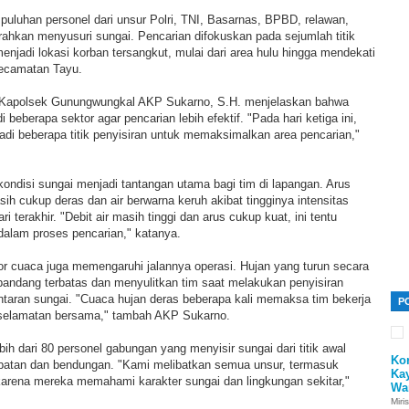
puluhan personel dari unsur Polri, TNI, Basarnas, BPBD, relawan,
ahkan menyusuri sungai. Pencarian difokuskan pada sejumlah titik
menjadi lokasi korban tersangkut, mulai dari area hulu hingga mendekati
Kecamatan Tayu.
ui Kapolsek Gunungwungkal AKP Sukarno, S.H. menjelaskan bahwa
i beberapa sektor agar pencarian lebih efektif. "Pada hari ketiga ini,
di beberapa titik penyisiran untuk memaksimalkan area pencarian,"
ondisi sungai menjadi tantangan utama bagi tim di lapangan. Arus
 cukup deras dan air berwarna keruh akibat tingginya intensitas
i terakhir. "Debit air masih tinggi dan arus cukup kuat, ini tentu
dalam proses pencarian," katanya.
tor cuaca juga memengaruhi jalannya operasi. Hujan yang turun secara
pandang terbatas dan menyulitkan tim saat melakukan penyisiran
ntaran sungai. "Cuaca hujan deras beberapa kali memaksa tim bekerja
P
keselamatan bersama," tambah AKP Sukarno.
ih dari 80 personel gabungan yang menyisir sungai dari titik awal
Ko
batan dan bendungan. "Kami melibatkan semua unsur, termasuk
Ka
arena mereka memahami karakter sungai dan lingkungan sekitar,"
Wa
Miri