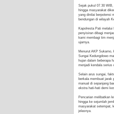
Sejak pukul 07.30 WIB, 
hingga masyarakat diker
yang dinilai berpotensi 
bendungan di wilayah 
Kapolresta Pati melal
penyisiran dibagi menjad
kami membagi tim menja
ujarnya.
Menurut AKP Sukarno, k
Sungai Kedungdowo masih
hujan dalam beberapa har
menjadi kendala serius 
Selain arus sungai, fak
berkala membuat jarak 
manual di sepanjang ba
ekstra hati-hati demi 
Pencarian melibatkan leb
hingga ke sejumlah jem
masyarakat setempat, k
jelasnya.