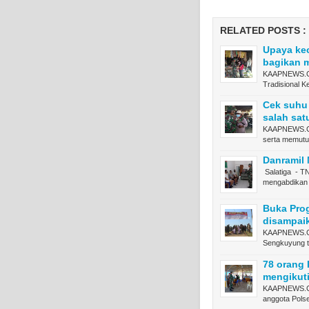
RELATED POSTS :
Upaya kec
bagikan m
KAAPNEWS.CO
Tradisional
Cek suhu
salah sat
KAAPNEWS.CO
serta memut
Danramil
Salatiga - T
mengabdikan 
Buka Pro
disampai
KAAPNEWS.C
Sengkuyung t
78 orang
mengikuti
KAAPNEWS.CO
anggota Pols