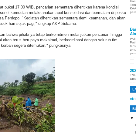
Kor
Ter
at pukul 17.00 WIB, pencarian sementara dihentikan karena kondisi
KAA
ersonel kemudian melaksanakan apel konsolidasi dan bermalam di posko
per
esa Perdopo. "Kegiatan dihentikan sementara demi keamanan, dan akan
esok hari sejak pagi," ungkap AKP Sukarno.
Ban
Al
n bahwa pihaknya tetap berkomitmen melanjutkan pencarian hingga
PAT
i akan terus berupaya maksimal, berkoordinasi dengan seluruh tim
Pat
 korban segera ditemukan," pungkasnya.
tent
unt
pem
20
TNI
DIH
L
oto
B