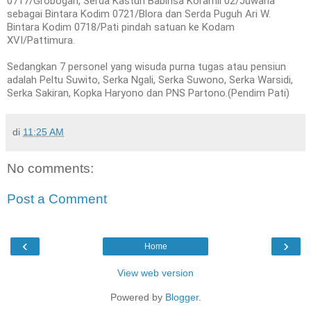
0717/Grobogan, Serda Kasturi Babinsa Koramil 02/Juwana
sebagai Bintara Kodim 0721/Blora dan Serda Puguh Ari W.
Bintara Kodim 0718/Pati pindah satuan ke Kodam
XVI/Pattimura.
Sedangkan 7 personel yang wisuda purna tugas atau pensiun
adalah Peltu Suwito, Serka Ngali, Serka Suwono, Serka Warsidi,
Serka Sakiran, Kopka Haryono dan PNS Partono.(Pendim Pati)
di
11:25 AM
No comments:
Post a Comment
‹
›
Home
View web version
Powered by
Blogger
.