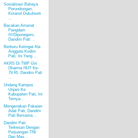
Sosialisasi Bahaya
Perundungan,
Koramil Dukuhseti
...
Bacakan Amanat
Pangdam
IV/Diponegoro,
Dandim Pati ...
Berburu Keringat Ala
Anggota Kodim
Pati, Ini Yang ...
AKRS Di TMP Giri
Dharma HUT Ke-
79 RI, Dandim Pati
...
Undang Kampus
Unjani Ke
Kabupaten Pati, Ini
Ternya...
Mengenakan Pakaian
Adat Pati, Dandim
Pati Bersama ...
Dandim Pati
Terkesan Dengan
Perjuangan TNI
Dan Mas...