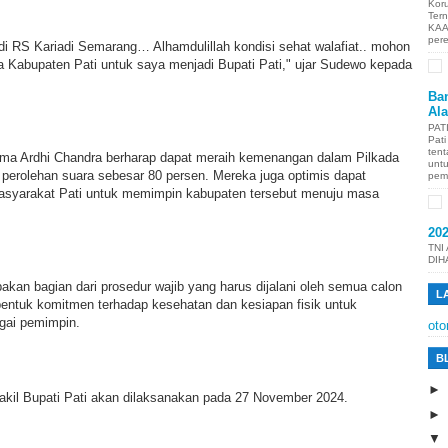
Kor
Ter
KAA
per
di RS Kariadi Semarang… Alhamdulillah kondisi sehat walafiat.. mohon
 Kabupaten Pati untuk saya menjadi Bupati Pati," ujar Sudewo kepada
Ban
Al
PAT
Pat
tent
ma Ardhi Chandra berharap dapat meraih kemenangan dalam Pilkada
unt
t perolehan suara sebesar 80 persen. Mereka juga optimis dapat
pem
syarakat Pati untuk memimpin kabupaten tersebut menuju masa
20
TNI
DIH
akan bagian dari prosedur wajib yang harus dijalani oleh semua calon
L
bentuk komitmen terhadap kesehatan dan kesiapan fisik untuk
ai pemimpin.
oto
B
akil Bupati Pati akan dilaksanakan pada 27 November 2024.