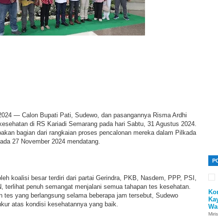
2024 — Calon Bupati Pati, Sudewo, dan pasangannya Risma Ardhi
 kesehatan di RS Kariadi Semarang pada hari Sabtu, 31 Agustus 2024.
pakan bagian dari rangkaian proses pencalonan mereka dalam Pilkada
 pada 27 November 2024 mendatang.
P
eh koalisi besar terdiri dari partai Gerindra, PKB, Nasdem, PPP, PSI,
N, terlihat penuh semangat menjalani semua tahapan tes kesehatan.
Ko
an tes yang berlangsung selama beberapa jam tersebut, Sudewo
Ka
ur atas kondisi kesehatannya yang baik.
Wa
Miri