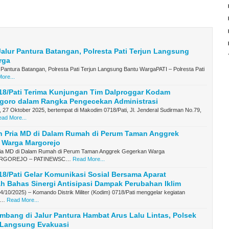
 Jalur Pantura Batangan, Polresta Pati Terjun Langsung
rga
ur Pantura Batangan, Polresta Pati Terjun Langsung Bantu WargaPATI – Polresta Pati
ore...
18/Pati Terima Kunjungan Tim Dalproggar Kodam
egoro dalam Rangka Pengecekan Administrasi
 27 Oktober 2025, bertempat di Makodim 0718/Pati, Jl. Jenderal Sudirman No.79,
ad More...
 Pria MD di Dalam Rumah di Perum Taman Anggrek
 Warga Margorejo
ia MD di Dalam Rumah di Perum Taman Anggrek Gegerkan Warga
ARGOREJO – PATINEWSC…
Read More...
8/Pati Gelar Komunikasi Sosial Bersama Aparat
h Bahas Sinergi Antisipasi Dampak Perubahan Iklim
24/10/2025) – Komando Distrik Militer (Kodim) 0718/Pati menggelar kegiatan
S…
Read More...
bang di Jalur Pantura Hambat Arus Lalu Lintas, Polsek
a Langsung Evakuasi