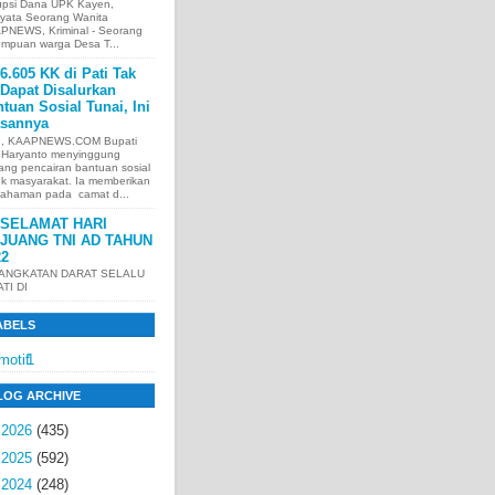
upsi Dana UPK Kayen,
nyata Seorang Wanita
PNEWS, Kriminal - Seorang
empuan warga Desa T...
6.605 KK di Pati Tak
Dapat Disalurkan
tuan Sosial Tunai, Ini
asannya
I, KAAPNEWS.COM Bupati
i Haryanto menyinggung
ang pencairan bantuan sosial
uk masyarakat. Ia memberikan
ahaman pada camat d...
SELAMAT HARI
JUANG TNI AD TAHUN
22
 ANGKATAN DARAT SELALU
ATI DI
ABELS
motif
1
LOG ARCHIVE
►
2026
(435)
►
2025
(592)
▼
2024
(248)