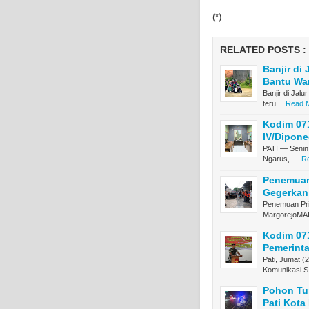
(*)
RELATED POSTS :
Banjir di
Bantu Wa
Banjir di Jal
teru…
Read M
Kodim 07
IV/Dipon
PATI — Senin,
Ngarus, …
Re
Penemuan
Gegerkan
Penemuan Pr
MargorejoM
Kodim 071
Pemerinta
Pati, Jumat (
Komunikasi 
Pohon Tum
Pati Kot