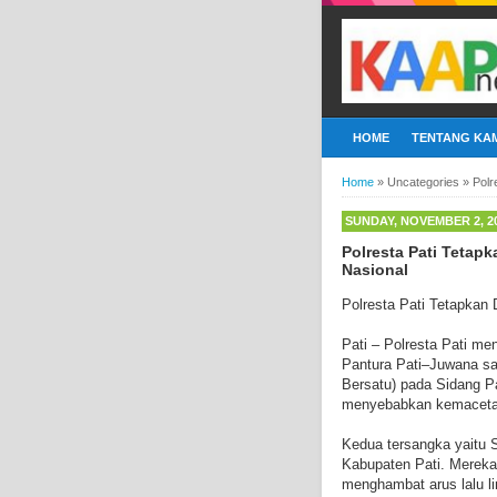
HOME
TENTANG KAM
Home
»
Uncategories
»
Polr
SUNDAY, NOVEMBER 2, 2
Polresta Pati Tetap
Nasional
Polresta Pati Tetapkan
Pati – Polresta Pati m
Pantura Pati–Juwana sa
Bersatu) pada Sidang Pa
menyebabkan kemacetan 
Kedua tersangka yaitu S
Kabupaten Pati. Mereka
menghambat arus lalu li