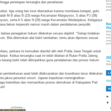
Kor
, hingga penetapan tersangka dan penahanan.
Ter
KAA
per
ebut, tiga orang lain turut diamankan karena membawa ketapel, gotri,
alah M B alias B (23) warga Kecamatan Margoyoso, S alias PJ (38)
oso, serta A S alias N (29) warga Kecamatan Wedarijaksa. Ketiganya
Ban
idana belum terpenuhi namun masih dalam pendalaman penyidik.
Al
PAT
bahwa penegakan hukum dilakukan secara objektif. "Setiap tindakan
Pat
um. Bila ditemukan alat bukti tambahan, tentu akan diproses sesuai
tent
unt
pem
baru, perkara ini kemudian diambil alih oleh Polda Jawa Tengah untuk
lanjut. Kedua tersangka saat ini telah ditahan di Rutan Polda Jateng,
20
ta barang bukti telah dilimpahkan guna pendalaman dan proses hukum
TNI
DIH
L
an pemberkasan awal telah dilaksanakan dan koordinasi terus dilakukan
rta jaksa penuntut umum. Jajaran kepolisian meningkatkan
oto
a ketertiban dan memastikan proses demokrasi di Kabupaten Pati
sif.
B