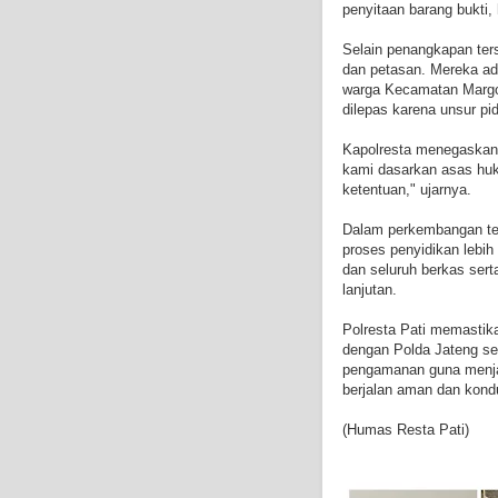
penyitaan barang bukti
Selain penangkapan ters
dan petasan. Mereka ad
warga Kecamatan Margoy
dilepas karena unsur p
Kapolresta menegaskan 
kami dasarkan asas huk
ketentuan," ujarnya.
Dalam perkembangan ter
proses penyidikan lebih 
dan seluruh berkas ser
lanjutan.
Polresta Pati memastik
dengan Polda Jateng se
pengamanan guna menjag
berjalan aman dan kondu
(Humas Resta Pati)