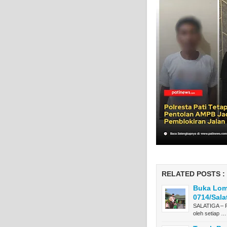
RELATED POSTS :
Buka Lomb
0714/Sala
SALATIGA – P
oleh setiap …