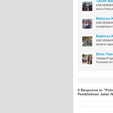
Tanah Be
KAB.SEMARANG
dusun Pancu
Babinsa K
KAB.SEMARANG
mengirimkan
Babinsa K
KAB.SEMARAN
tanaman jag
Desa Taw
Salatiga,Pro
Penduduk Di
0 Response to "Polr
Pemblokiran Jalan N