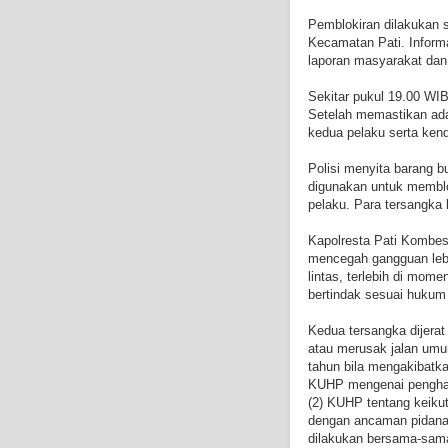
Pemblokiran dilakukan 
Kecamatan Pati. Inform
laporan masyarakat dan
Sekitar pukul 19.00 WIB
Setelah memastikan ada
kedua pelaku serta ken
Polisi menyita barang b
digunakan untuk memblok
pelaku. Para tersangka
Kapolresta Pati Kombes
mencegah gangguan lebih
lintas, terlebih di mome
bertindak sesuai hukum 
Kedua tersangka dijerat
atau merusak jalan umu
tahun bila mengakibatka
KUHP mengenai penghasu
(2) KUHP tentang keiku
dengan ancaman pidana 
dilakukan bersama-sama.