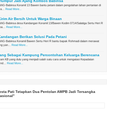
rlumpur Jadi Ajang Komsos Babinsa
-Babinsa Koramil 13 Bawen bantu petani dalam pengolahan lahan pertanian di
ra…
Read More...
irim Air Bersih Untuk Warga Binaan
-Babinsa desa Kandangan Koramil 13/Bawen Kodim 0714/Salatiga Sertu Heri R
 ba…
Read More...
andangan Berikan Solusi Pada Petani
G-Babinsa Koramil Bawen Sertu Heri R bantu bapak Rohmadi dalam merawat
ung yan…
Read More...
ang Sebagai Kampung Percontohan Keluarga Berencana
gram KB yang dulu yang menjadi salah satu cara untuk mengatasi Kepadatan
 Ind…
Read More...
esta Pati Tetapkan Dua Pentolan AMPB Jadi Tersangka
asional"