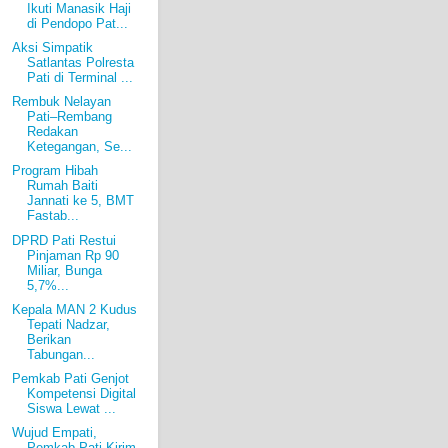
Ikuti Manasik Haji
di Pendopo Pat...
Aksi Simpatik
Satlantas Polresta
Pati di Terminal ...
Rembuk Nelayan
Pati–Rembang
Redakan
Ketegangan, Se...
Program Hibah
Rumah Baiti
Jannati ke 5, BMT
Fastab...
DPRD Pati Restui
Pinjaman Rp 90
Miliar, Bunga
5,7%...
Kepala MAN 2 Kudus
Tepati Nadzar,
Berikan
Tabungan...
Pemkab Pati Genjot
Kompetensi Digital
Siswa Lewat ...
Wujud Empati,
Pemkab Pati Kirim