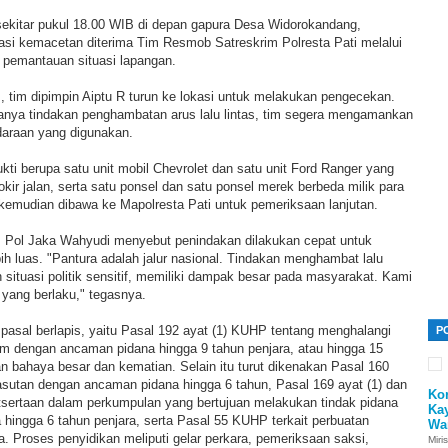
sekitar pukul 18.00 WIB di depan gapura Desa Widorokandang,
asi kemacetan diterima Tim Resmob Satreskrim Polresta Pati melalui
 pemantauan situasi lapangan.
, tim dipimpin Aiptu R turun ke lokasi untuk melakukan pengecekan.
nya tindakan penghambatan arus lalu lintas, tim segera mengamankan
daraan yang digunakan.
ukti berupa satu unit mobil Chevrolet dan satu unit Ford Ranger yang
ir jalan, serta satu ponsel dan satu ponsel merek berbeda milik para
 kemudian dibawa ke Mapolresta Pati untuk pemeriksaan lanjutan.
 Pol Jaka Wahyudi menyebut penindakan dilakukan cepat untuk
 luas. "Pantura adalah jalur nasional. Tindakan menghambat lalu
n situasi politik sensitif, memiliki dampak besar pada masyarakat. Kami
yang berlaku," tegasnya.
 pasal berlapis, yaitu Pasal 192 ayat (1) KUHP tentang menghalangi
P
m dengan ancaman pidana hingga 9 tahun penjara, atau hingga 15
n bahaya besar dan kematian. Selain itu turut dikenakan Pasal 160
tan dengan ancaman pidana hingga 6 tahun, Pasal 169 ayat (1) dan
Ko
tsertaan dalam perkumpulan yang bertujuan melakukan tindak pidana
Ka
hingga 6 tahun penjara, serta Pasal 55 KUHP terkait perbuatan
Wa
 Proses penyidikan meliputi gelar perkara, pemeriksaan saksi,
Miri