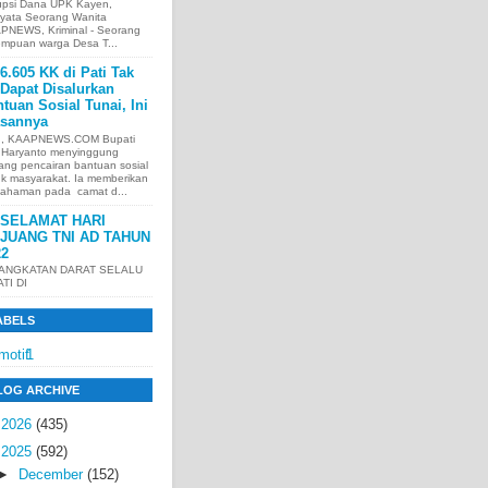
upsi Dana UPK Kayen,
nyata Seorang Wanita
PNEWS, Kriminal - Seorang
empuan warga Desa T...
6.605 KK di Pati Tak
Dapat Disalurkan
tuan Sosial Tunai, Ini
asannya
I, KAAPNEWS.COM Bupati
i Haryanto menyinggung
ang pencairan bantuan sosial
uk masyarakat. Ia memberikan
ahaman pada camat d...
SELAMAT HARI
JUANG TNI AD TAHUN
22
 ANGKATAN DARAT SELALU
ATI DI
ABELS
motif
1
LOG ARCHIVE
►
2026
(435)
▼
2025
(592)
►
December
(152)