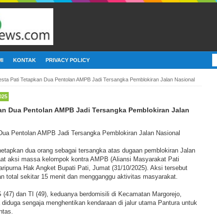
I
KONTAK
PRIVACY POLICY
esta Pati Tetapkan Dua Pentolan AMPB Jadi Tersangka Pemblokiran Jalan Nasional
025
kan Dua Pentolan AMPB Jadi Tersangka Pemblokiran Jalan
 Dua Pentolan AMPB Jadi Tersangka Pemblokiran Jalan Nasional
enetapkan dua orang sebagai tersangka atas dugaan pemblokiran Jalan
at aksi massa kelompok kontra AMPB (Aliansi Masyarakat Pati
ripurna Hak Angket Bupati Pati, Jumat (31/10/2025). Aksi tersebut
total sekitar 15 menit dan mengganggu aktivitas masyarakat.
 (47) dan TI (49), keduanya berdomisili di Kecamatan Margorejo,
 diduga sengaja menghentikan kendaraan di jalur utama Pantura untuk
ntas.