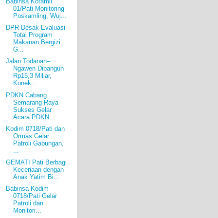
Babinsa Koramil
01/Pati Monitoring
Poskamling, Wuj...
DPR Desak Evaluasi
Total Program
Makanan Bergizi
G...
Jalan Todanan–
Ngawen Dibangun
Rp15,3 Miliar,
Konek...
PDKN Cabang
Semarang Raya
Sukses Gelar
Acara PDKN ...
Kodim 0718/Pati dan
Ormas Gelar
Patroli Gabungan,
...
GEMATI Pati Berbagi
Keceriaan dengan
Anak Yatim Bi...
Babinsa Kodim
0718/Pati Gelar
Patroli dan
Monitori...