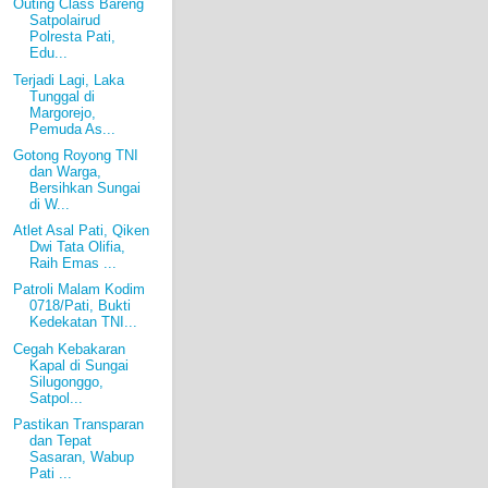
Outing Class Bareng
Satpolairud
Polresta Pati,
Edu...
Terjadi Lagi, Laka
Tunggal di
Margorejo,
Pemuda As...
Gotong Royong TNI
dan Warga,
Bersihkan Sungai
di W...
Atlet Asal Pati, Qiken
Dwi Tata Olifia,
Raih Emas ...
Patroli Malam Kodim
0718/Pati, Bukti
Kedekatan TNI...
Cegah Kebakaran
Kapal di Sungai
Silugonggo,
Satpol...
Pastikan Transparan
dan Tepat
Sasaran, Wabup
Pati ...