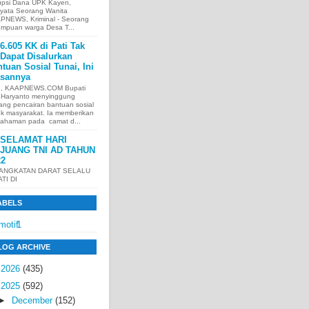
upsi Dana UPK Kayen,
nyata Seorang Wanita
PNEWS, Kriminal - Seorang
empuan warga Desa T...
6.605 KK di Pati Tak
Dapat Disalurkan
tuan Sosial Tunai, Ini
asannya
I, KAAPNEWS.COM Bupati
i Haryanto menyinggung
ang pencairan bantuan sosial
uk masyarakat. Ia memberikan
ahaman pada camat d...
SELAMAT HARI
JUANG TNI AD TAHUN
22
 ANGKATAN DARAT SELALU
ATI DI
ABELS
motif
1
LOG ARCHIVE
►
2026
(435)
▼
2025
(592)
►
December
(152)