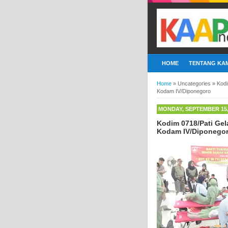
HOME
TENTANG KAM
Home
»
Uncategories
»
Kodi
Kodam IV/Diponegoro
MONDAY, SEPTEMBER 15,
Kodim 0718/Pati Ge
Kodam IV/Diponego