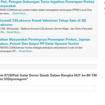
a Pati, Petugas Gabungan Terus Ingatkan Penerapan Prokes
asyarakat
WS.COMOperasi yustisi malam dalam penegakan penerapan PPKM Level Dua
ran area …
Read More...
oramil 13/Leksono Kawal Vaksinasi Tahap Satu di SD
 Leksono
M, Wonosobo - Babinsa Koramil 13/Leksono Serma Wajar dan Sertu Paryanto
a Po…
Read More...
atkan Masyarakat Pentingnya Penerapan Prokes, Jajaran
abus, Polsek Dan Satpol PP Gelar Operasi Yustisi
WS.COMOperasi Yustisi sebagai antisipasi penyebaran covid-19 dan
penerapan PP…
Read More...
im 0718/Pati Gelar Donor Darah Dalam Rangka HUT ke-80 TNI
m IV/Diponegoro"