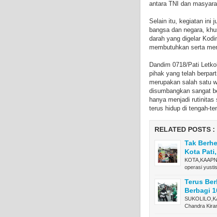
antara TNI dan masyara
Selain itu, kegiatan in
bangsa dan negara, kh
darah yang digelar Kod
membutuhkan serta menja
Dandim 0718/Pati Letko
pihak yang telah berpar
merupakan salah satu w
disumbangkan sangat be
hanya menjadi rutinita
terus hidup di tengah-te
RELATED POSTS :
Tak Berhe
Kota Pati
KOTA,KAAPNE
operasi yusti
Terus Ber
Berbagi 1
SUKOLILO,KAA
Chandra Kir