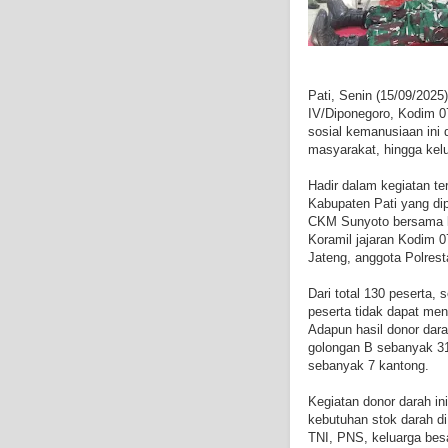
Pati, Senin (15/09/202
IV/Diponegoro, Kodim 07
sosial kemanusiaan ini d
masyarakat, hingga kel
Hadir dalam kegiatan te
Kabupaten Pati yang di
CKM Sunyoto bersama lim
Koramil jajaran Kodim 
Jateng, anggota Polres
Dari total 130 peserta,
peserta tidak dapat men
Adapun hasil donor dara
golongan B sebanyak 31
sebanyak 7 kantong.
Kegiatan donor darah i
kebutuhan stok darah di
TNI, PNS, keluarga bes