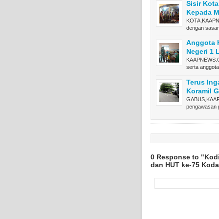
Sisir Kot
Kepada M
KOTA,KAAPNE
dengan sasa
Anggota K
Negeri 1
KAAPNEWS.CO
serta anggot
Terus Ing
Koramil G
GABUS,KAAPNE
pengawasan 
0 Response to "Kod
dan HUT ke-75 Koda