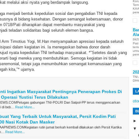
Kor
kat melalui aksi nyata yang berdampak langsung.
Ter
KAA
per
i juga menjadi bentuk kepedulian sosial dan pengabdian TNI kepada
ususnya di bidang kesehatan. Dengan semangat kebersamaan, donor
im 0718/Pati diharapkan dapat membantu masyarakat yang
Ban
di teladan solidaritas bagi seluruh elemen bangsa.
Al
PAT
l Arm Timotius Yogi, M.Han menyampaikan apresiasi kepada seluruh
Pat
tisipasi dalam kegiatan ini. Ia menegaskan bahwa donor darah
tent
unt
ujud nyata kepedulian TNI terhadap masyarakat. *"Setetes darah yang
pem
rarti bagi mereka yang membutuhkan. Semoga kegiatan ini tidak
s seremonial, tetapi juga menumbuhkan semangat kemanusiaan yang
ngah kita,"* ujarnya.
20
TNI
DIH
nti Ingatkan Masyarakat Pentingnya Penerapan Prokes Di
L
, Operasi Yustisi Terus Dilakukan
oto
WS.COMPetugas gabungan TNI-POLRI Dan Satpol-PP terus menggencarkan
si di beb…
Read More...
B
buat Yang Terbaik Untuk Masyarakat, Persit Kodim Pati
00 Nasi Kotak Dan Masker
PNEWS.COMKegiatan rutin jumat berkah kembali dilakukan oleh Persit Kartika
an…
Read More...