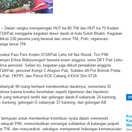
5) – Dalam rangka memperingati HUT ke-80 TNI dan HUT ke-75 Kodam
18/Pati menggelar kegiatan donor darah di Aula Suluh Bhakti. Kegiatan
iikuti 130 peserta yang berasal dari unsur TNI, Polri, organisasi
uarga besar TNI.
rsebut Pasi Pers Kodim 0718/Pati Lettu Inf Nur Rosidi, Tim PMI
pimpin Erlina Wahyuningsih beserta enam anggota, serta DKT Pati Lettu
a personel. Selain itu, kegiatan juga diikuti perwakilan anggota
0718/Pati, personel Kompi C Alugoro Pati, Subden 4A Por Brimob Polda
ta Pati, FKPPI, dan Persit KCK Cabang XXXIX Dim 0718.
 sebanyak 99 orang berhasil mendonorkan darahnya, sementara 31
donor karena kondisi kesehatan seperti hipertensi dan hipotensi.
h yang terkumpul terdiri dari golongan darah A sebanyak 24 kantong,
P
 kantong, golongan O sebanyak 37 kantong, dan golongan AB
Ko
ni bertujuan untuk memberikan kontribusi nyata dalam memenuhi
Ka
 wilayah PMI, menumbuhkan semangat solidaritas di kalangan prajurit
Wa
ar TNI, dan masyarakat, sekaligus mempererat hubungan kemanusiaan
Miri