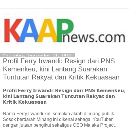
Thursday, September 11, 2025
Profil Ferry Irwandi: Resign dari PNS
Kemenkeu, kini Lantang Suarakan
Tuntutan Rakyat dan Kritik Kekuasaan
𝗣𝗿𝗼𝗳𝗶𝗹 𝗙𝗲𝗿𝗿𝘆 𝗜𝗿𝘄𝗮𝗻𝗱𝗶: 𝗥𝗲𝘀𝗶𝗴𝗻 𝗱𝗮𝗿𝗶 𝗣𝗡𝗦 𝗞𝗲𝗺𝗲𝗻𝗸𝗲𝘂,
𝗸𝗶𝗻𝗶 𝗟𝗮𝗻𝘁𝗮𝗻𝗴 𝗦𝘂𝗮𝗿𝗮𝗸𝗮𝗻 𝗧𝘂𝗻𝘁𝘂𝘁𝗮𝗻 𝗥𝗮𝗸𝘆𝗮𝘁 𝗱𝗮𝗻
𝗞𝗿𝗶𝘁𝗶𝗸 𝗞𝗲𝗸𝘂𝗮𝘀𝗮𝗮𝗻
Nama Ferry Irwandi kini semakin akrab di ruang publik.
Sosok berdarah Minang ini dikenal sebagai YouTuber
dengan jutaan pengikut sekaligus CEO Malaka Project,