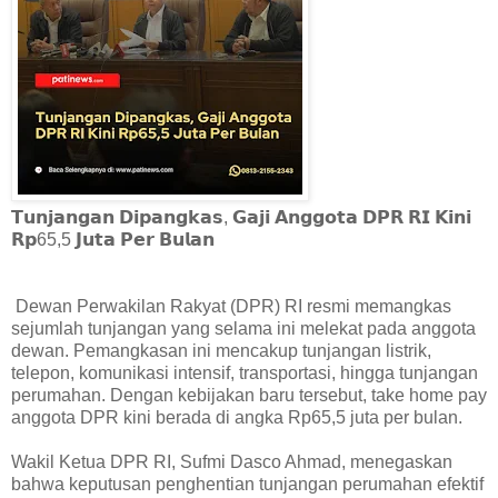
𝗧𝘂𝗻𝗷𝗮𝗻𝗴𝗮𝗻 𝗗𝗶𝗽𝗮𝗻𝗴𝗸𝗮𝘀, 𝗚𝗮𝗷𝗶 𝗔𝗻𝗴𝗴𝗼𝘁𝗮 𝗗𝗣𝗥 𝗥𝗜 𝗞𝗶𝗻𝗶
𝗥𝗽65,5 𝗝𝘂𝘁𝗮 𝗣𝗲𝗿 𝗕𝘂𝗹𝗮𝗻
Dewan Perwakilan Rakyat (DPR) RI resmi memangkas
sejumlah tunjangan yang selama ini melekat pada anggota
dewan. Pemangkasan ini mencakup tunjangan listrik,
telepon, komunikasi intensif, transportasi, hingga tunjangan
perumahan. Dengan kebijakan baru tersebut, take home pay
anggota DPR kini berada di angka Rp65,5 juta per bulan.
Wakil Ketua DPR RI, Sufmi Dasco Ahmad, menegaskan
bahwa keputusan penghentian tunjangan perumahan efektif