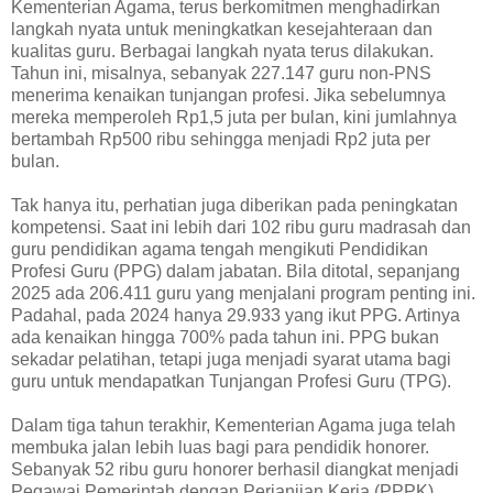
Kementerian Agama, terus berkomitmen menghadirkan
langkah nyata untuk meningkatkan kesejahteraan dan
kualitas guru. Berbagai langkah nyata terus dilakukan.
Tahun ini, misalnya, sebanyak 227.147 guru non-PNS
menerima kenaikan tunjangan profesi. Jika sebelumnya
mereka memperoleh Rp1,5 juta per bulan, kini jumlahnya
bertambah Rp500 ribu sehingga menjadi Rp2 juta per
bulan.
Tak hanya itu, perhatian juga diberikan pada peningkatan
kompetensi. Saat ini lebih dari 102 ribu guru madrasah dan
guru pendidikan agama tengah mengikuti Pendidikan
Profesi Guru (PPG) dalam jabatan. Bila ditotal, sepanjang
2025 ada 206.411 guru yang menjalani program penting ini.
Padahal, pada 2024 hanya 29.933 yang ikut PPG. Artinya
ada kenaikan hingga 700% pada tahun ini. PPG bukan
sekadar pelatihan, tetapi juga menjadi syarat utama bagi
guru untuk mendapatkan Tunjangan Profesi Guru (TPG).
Dalam tiga tahun terakhir, Kementerian Agama juga telah
membuka jalan lebih luas bagi para pendidik honorer.
Sebanyak 52 ribu guru honorer berhasil diangkat menjadi
Pegawai Pemerintah dengan Perjanjian Kerja (PPPK).