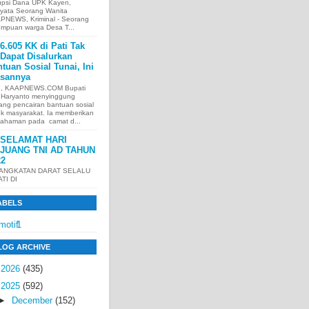
upsi Dana UPK Kayen,
nyata Seorang Wanita
PNEWS, Kriminal - Seorang
empuan warga Desa T...
6.605 KK di Pati Tak
Dapat Disalurkan
tuan Sosial Tunai, Ini
asannya
I, KAAPNEWS.COM Bupati
i Haryanto menyinggung
ang pencairan bantuan sosial
uk masyarakat. Ia memberikan
ahaman pada camat d...
SELAMAT HARI
JUANG TNI AD TAHUN
22
 ANGKATAN DARAT SELALU
ATI DI
ABELS
motif
1
LOG ARCHIVE
►
2026
(435)
▼
2025
(592)
►
December
(152)