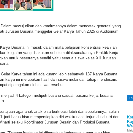
 Dalam mewujudkan dan komitmennya dalam mencetak generasi yang
ati Jurusan Busana menggelar Gelar Karya Tahun 2025 di Auditorium,
r Karya Busana ini masuk dalam mata pelajaran konsentrasi keahlian
kan kegiatan yang dilakukan sebelum dilaksanakannya Praktik Kerja
kan untuk pesertanya sendiri yaitu semua siswa kelas XII Jurusan
usana.
 Gelar Karya tahun ini ada kurang lebih sebanyak 137 Karya Busana
Dan karya ini merupakan hasil dari siswa mulai dari tahap mendesain,
pai diperagakan oleh siswa tersebut.
i menjadi 4 kategori meliputi busana casual, busana kerja, busana
P
ta.
bertujuan agar anak anak bisa berkreasi lebih dari sebelumnya, selain
L jadi harus bisa mempersiapkan diri waktu nanti terjun diindustri dan
Ko
Ka
Winarti selaku Koordinator Jurusan Desain dan Produksi Busana.
Wa
Miri
an, "Dengan kegiatan ini diharapkan kedepannya agar guru bisa