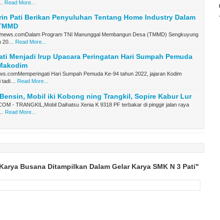
n…
Read More...
in Pati Berikan Penyuluhan Tentang Home Industry Dalam
 TMMD
APnews.comDalam Program TNI Manunggal Membangun Desa (TMMD) Sengkuyung
un 20…
Read More...
ti Menjadi Irup Upacara Peringatan Hari Sumpah Pemuda
 Makodim
s.comMemperingati Hari Sumpah Pemuda Ke-94 tahun 2022, jajaran Kodim
i tadi…
Read More...
ensin, Mobil iki Kobong ning Trangkil, Sopire Kabur Lur
 - TRANGKIL,Mobil Daihatsu Xenia K 9318 PF terbakar di pinggir jalan raya
t…
Read More...
Karya Busana Ditampilkan Dalam Gelar Karya SMK N 3 Pati"