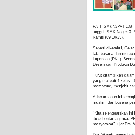
PATI, SMKN3PATI108 -
unggul, SMK Negeri 3 P
Kamis (09/10/25).
Seperti diketahui, Gela
tata busana dan merupa
Lapangan (PKL). Sedang
Desain dan Produksi B
Turut ditampilkan dalam
yang meliputi 4 kelas. 
memotong, menjahit sam
Adapun tahun ini terbag
muslim, dan busana pes
"Kita selenggarakan ini 
itu sebentar lagi mau PK
masyarakat". ujar Dra. 
Dra. Winarti menambahk