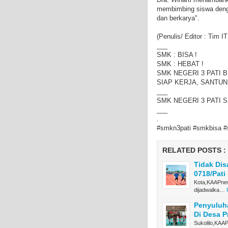
membimbing siswa dengan
dan berkarya".
(Penulis/ Editor : Tim I
___
SMK : BISA !
SMK : HEBAT !
SMK NEGERI 3 PATI B
SIAP KERJA, SANTUN
___
SMK NEGERI 3 PATI 
___
.
#smkn3pati #smkbisa #
RELATED POSTS :
Tidak Dis
0718/Pati
Kota,KAAPnew
dijadwalka…
Penyuluh
Di Desa 
Sukolilo,KAA