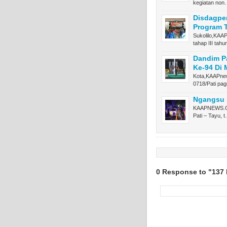
kegiatan no
Disdagper
Program
Sukolilo,KA
tahap III tah
Dandim Pa
Ke-94 Di
Kota,KAAPnew
0718/Pati pag
Ngangsu B
KAAPNEWS.COM
Pati – Tayu, 
0 Response to "137 