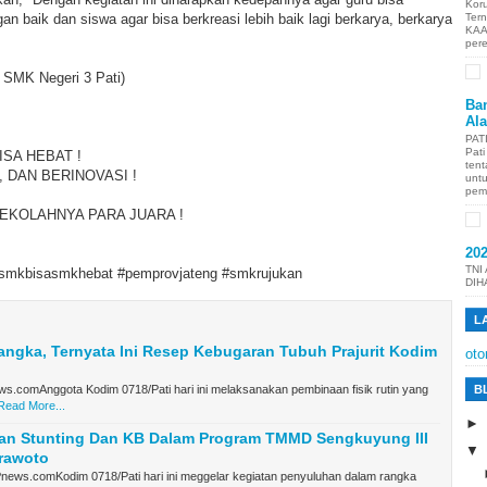
Kor
 baik dan siswa agar bisa berkreasi lebih baik lagi berkarya, berkarya
Ter
KAA
per
T SMK Negeri 3 Pati)
Ban
Al
PAT
Pat
ISA HEBAT !
tent
, DAN BERINOVASI !
unt
pem
SEKOLAHNYA PARA JUARA !
20
TNI
smkbisasmkhebat #pemprovjateng #smkrujukan
DIH
L
angka, Ternyata Ini Resep Kebugaran Tubuh Prajurit Kodim
oto
s.comAnggota Kodim 0718/Pati hari ini melaksanakan pembinaan fisik rutin yang
B
Read More...
an Stunting Dan KB Dalam Program TMMD Sengkuyung III
Prawoto
Pnews.comKodim 0718/Pati hari ini meggelar kegiatan penyuluhan dalam rangka