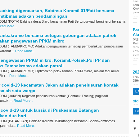
Kor
Ter
KAA
racking digencarkan, Babinsa Koramil 01/Pati bersama
per
mtibmas adakan pendampingan
 (KOTA) Babinsa desa Blaru kecamatan Pati Sertu purwadi bersinergi bersama
ead More...
Ban
Al
Tambakromo bersama petugas gabungan adakan patroli
PAT
akan pengawasan PPKM mikro
Pat
OM (TAMBAKROMO) Adakan pengawasan terhadap pemberlakuan pembatasan
tent
unt
syarakat…
Read More...
pem
pengawasan PPKM mikro, Koramil,Polsek,Pol PP dan
s Tambakromo adakan patroli
M (TAMBAKROMO) Optimalkan pelaksanaan PPKM mikro, malam tadi mulai
20
Wib t…
Read More...
TNI
DIH
r covid-19 kecamatan Jaken adakan penelusuran kontak
salah satu warga
L
 (JAKEN) Kegiatan penelusuran kontak (Contack Tracing) pagi tadi
 untuk …
Read More...
oto
 covid-19 untuk lansia di Puskesmas Batangan
B
kan dua hari
M (BATANGAN) Babinsa Koramil 15/Batangan bersama Bhabinkamtibmas
ngan mela…
Read More...