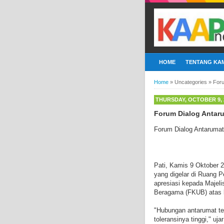
HOME
TENTANG KAM
Home
»
Uncategories
»
Foru
THURSDAY, OCTOBER 9, 
Forum Dialog Antar
Forum Dialog Antarumat
Pati, Kamis 9 Oktober 
yang digelar di Ruang 
apresiasi kepada Maje
Beragama (FKUB) atas k
"Hubungan antarumat ter
toleransinya tinggi," uja