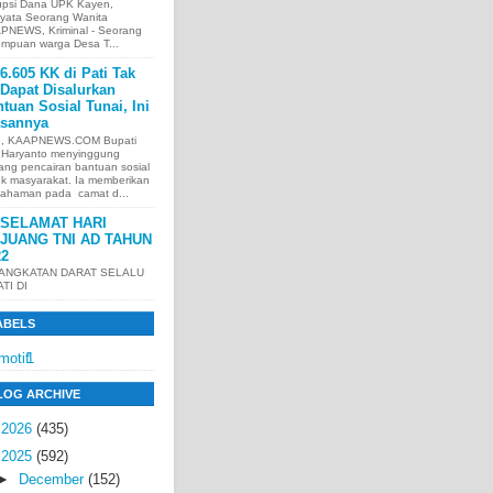
upsi Dana UPK Kayen,
nyata Seorang Wanita
PNEWS, Kriminal - Seorang
empuan warga Desa T...
6.605 KK di Pati Tak
Dapat Disalurkan
tuan Sosial Tunai, Ini
asannya
I, KAAPNEWS.COM Bupati
i Haryanto menyinggung
ang pencairan bantuan sosial
uk masyarakat. Ia memberikan
ahaman pada camat d...
SELAMAT HARI
JUANG TNI AD TAHUN
22
 ANGKATAN DARAT SELALU
ATI DI
ABELS
motif
1
LOG ARCHIVE
►
2026
(435)
▼
2025
(592)
►
December
(152)