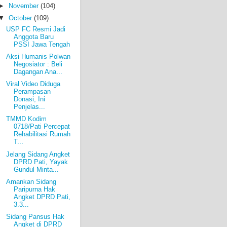
►
November
(104)
▼
October
(109)
USP FC Resmi Jadi
Anggota Baru
PSSI Jawa Tengah
Aksi Humanis Polwan
Negosiator : Beli
Dagangan Ana...
Viral Video Diduga
Perampasan
Donasi, Ini
Penjelas...
TMMD Kodim
0718/Pati Percepat
Rehabilitasi Rumah
T...
Jelang Sidang Angket
DPRD Pati, Yayak
Gundul Minta...
Amankan Sidang
Paripurna Hak
Angket DPRD Pati,
3.3...
Sidang Pansus Hak
Angket di DPRD