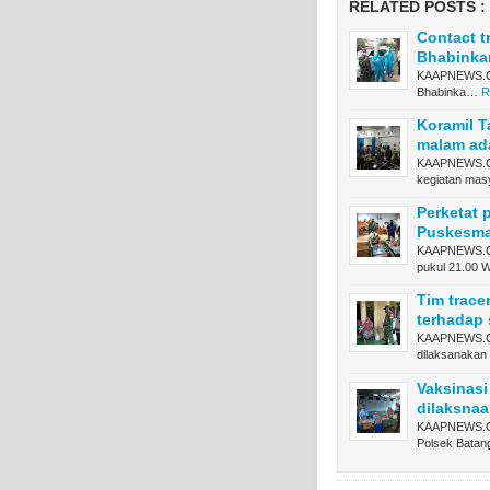
RELATED POSTS :
Contact t
Bhabinka
KAAPNEWS.COM
Bhabinka…
R
Koramil 
malam ad
KAAPNEWS.C
kegiatan ma
Perketat 
Puskesma
KAAPNEWS.CO
pukul 21.00 
Tim trace
terhadap 
KAAPNEWS.COM
dilaksanakan
Vaksinasi
dilaksnaa
KAAPNEWS.CO
Polsek Bata