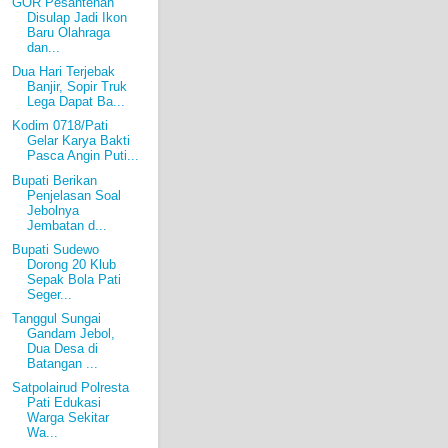
GOR Pesantenan
Disulap Jadi Ikon
Baru Olahraga
dan...
Dua Hari Terjebak
Banjir, Sopir Truk
Lega Dapat Ba...
Kodim 0718/Pati
Gelar Karya Bakti
Pasca Angin Puti...
Bupati Berikan
Penjelasan Soal
Jebolnya
Jembatan d...
Bupati Sudewo
Dorong 20 Klub
Sepak Bola Pati
Seger...
Tanggul Sungai
Gandam Jebol,
Dua Desa di
Batangan ...
Satpolairud Polresta
Pati Edukasi
Warga Sekitar
Wa...