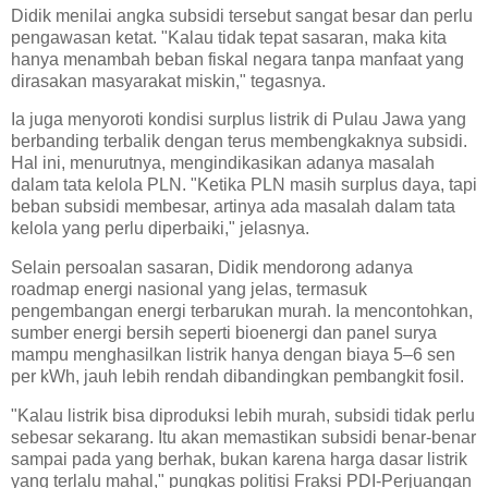
Didik menilai angka subsidi tersebut sangat besar dan perlu
pengawasan ketat. "Kalau tidak tepat sasaran, maka kita
hanya menambah beban fiskal negara tanpa manfaat yang
dirasakan masyarakat miskin," tegasnya.
Ia juga menyoroti kondisi surplus listrik di Pulau Jawa yang
berbanding terbalik dengan terus membengkaknya subsidi.
Hal ini, menurutnya, mengindikasikan adanya masalah
dalam tata kelola PLN. "Ketika PLN masih surplus daya, tapi
beban subsidi membesar, artinya ada masalah dalam tata
kelola yang perlu diperbaiki," jelasnya.
Selain persoalan sasaran, Didik mendorong adanya
roadmap energi nasional yang jelas, termasuk
pengembangan energi terbarukan murah. Ia mencontohkan,
sumber energi bersih seperti bioenergi dan panel surya
mampu menghasilkan listrik hanya dengan biaya 5–6 sen
per kWh, jauh lebih rendah dibandingkan pembangkit fosil.
"Kalau listrik bisa diproduksi lebih murah, subsidi tidak perlu
sebesar sekarang. Itu akan memastikan subsidi benar-benar
sampai pada yang berhak, bukan karena harga dasar listrik
yang terlalu mahal," pungkas politisi Fraksi PDI-Perjuangan