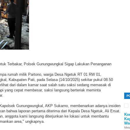
uk Terbakar, Polsek Gunungwungkal Sigap Lakukan Penanganan
mpa rumah milik Partono, warga Desa Ngetuk RT 01 RW 01,
l, Kabupaten Pati, pada Selasa (14/10/2025) sekitar pukul 08.50
erlihat dari dalam kamar saat salah satu saksi sedang memasak di
 api yang cepat membesar, saksi langsung berteriak meminta
r.
P
ui Kapolsek Gunungwungkal, AKP Sukarno, membenarkan adanya insiden
an bahwa laporan pertama diterima dari Kepala Desa Ngetuk, Ali Ersat.
Ko
an, anggota kami langsung diterjunkan ke lokasi untuk membantu
Ka
ankan area," ungkapnya.
Wa
Miri