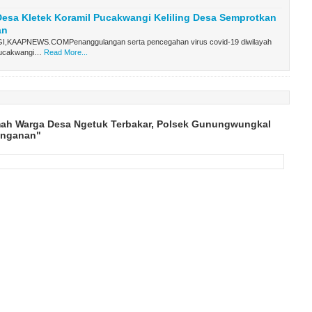
esa Kletek Koramil Pucakwangi Keliling Desa Semprotkan
an
KAAPNEWS.COMPenanggulangan serta pencegahan virus covid-19 diwilayah
ucakwangi…
Read More...
ah Warga Desa Ngetuk Terbakar, Polsek Gunungwungkal
anganan"