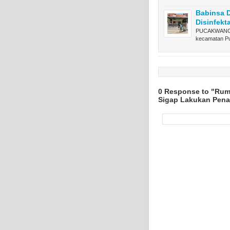
Babinsa D
Disinfekt
PUCAKWANGI,
kecamatan P
0 Response to "Rum
Sigap Lakukan Pen