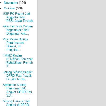
►
November
(104)
▼
October
(109)
USP FC Resmi Jadi
Anggota Baru
PSSI Jawa Tengah
Aksi Humanis Polwan
Negosiator : Beli
Dagangan Ana...
Viral Video Diduga
Perampasan
Donasi, Ini
Penjelas...
TMMD Kodim
0718/Pati Percepat
Rehabilitasi Rumah
T...
Jelang Sidang Angket
DPRD Pati, Yayak
Gundul Minta...
Amankan Sidang
Paripurna Hak
Angket DPRD Pati,
3.3...
Sidang Pansus Hak
Angket di DPRD