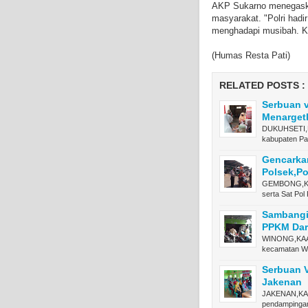
AKP Sukarno menegaska
masyarakat. "Polri hadi
menghadapi musibah. Ka
(Humas Resta Pati)
RELATED POSTS :
Serbuan v
Menarget
DUKUHSETI,K
kabupaten Pa
Gencarkan
Polsek,P
GEMBONG,KAA
serta Sat Po
Sambangi
PPKM Dar
WINONG,KAAP
kecamatan W
Serbuan 
Jakenan
JAKENAN,KAA
pendampinga