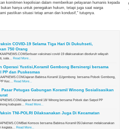
n komitmen kepolisian dalam memberikan pelayanan humanis kepada
r bukan hanya untuk penegakan hukum, tetapi juga saat warga
mi pastikan situasi tetap aman dan kondusif," tutupnya.
aksin COVID-19 Selama Tiga Hari Di Dukuhseti,
kan 750 Orang
AAPNEWS.COMSerbuan vaksinasi covid-19 dilaksanakan diseluruh wilayah
ti, sala…
Read More...
 Operasi Yustisi,Koramil Gembong Bersinergi bersama
ol PP dan Puskesmas
PNEWS.COMJajaran Babinsa Koramil 11/gembong bersama Polsek Gembong,
l PP Kec…
Read More...
 Pasar Petugas Gabungan Koramil Winong Sosialisasikan
urat
NEWS.COMJajaran Koramil 18/ Winong bersama Polsek dan Satpol PP
inong kabupate…
Read More...
Vaksin TNI-POLRI Dilaksanakan Juga Di Kecamatan
PNEWS.COMBati Komsos bersama Babinsa Koramil 05/Jakenan melaksanakan
n kegiata…
Read More...