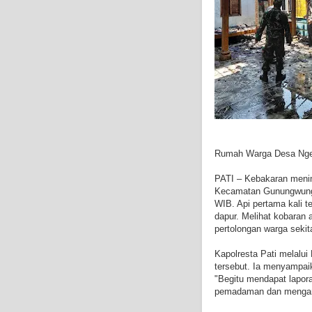
Rumah Warga Desa Nget
PATI – Kebakaran meni
Kecamatan Gunungwungka
WIB. Api pertama kali t
dapur. Melihat kobaran
pertolongan warga sekita
Kapolresta Pati melal
tersebut. Ia menyampaik
"Begitu mendapat lapor
pemadaman dan mengam