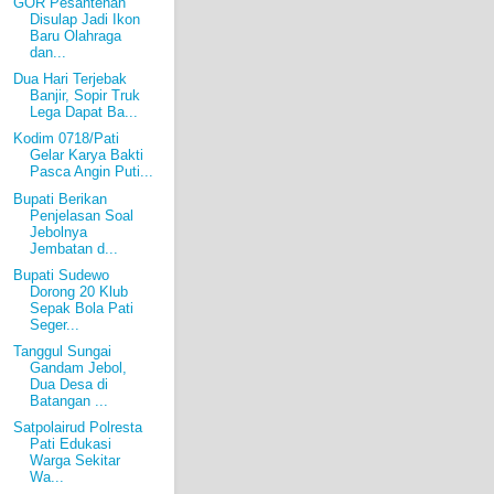
GOR Pesantenan
Disulap Jadi Ikon
Baru Olahraga
dan...
Dua Hari Terjebak
Banjir, Sopir Truk
Lega Dapat Ba...
Kodim 0718/Pati
Gelar Karya Bakti
Pasca Angin Puti...
Bupati Berikan
Penjelasan Soal
Jebolnya
Jembatan d...
Bupati Sudewo
Dorong 20 Klub
Sepak Bola Pati
Seger...
Tanggul Sungai
Gandam Jebol,
Dua Desa di
Batangan ...
Satpolairud Polresta
Pati Edukasi
Warga Sekitar
Wa...