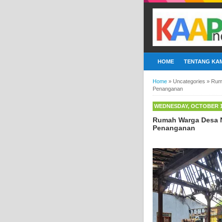
HOME
TENTANG KAM
Home
»
Uncategories
»
Rum
Penanganan
WEDNESDAY, OCTOBER 15
Rumah Warga Desa N
Penanganan