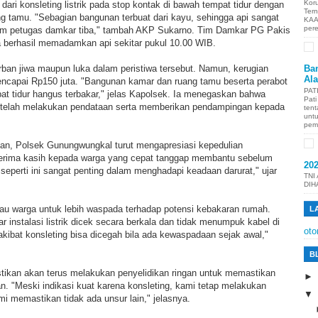
Kor
dari konsleting listrik pada stop kontak di bawah tempat tidur dengan
Ter
g tamu. "Sebagian bangunan terbuat dari kayu, sehingga api sangat
KAA
per
m petugas damkar tiba," tambah AKP Sukarno. Tim Damkar PG Pakis
 berhasil memadamkan api sekitar pukul 10.00 WIB.
rban jiwa maupun luka dalam peristiwa tersebut. Namun, kerugian
Ban
Al
mencapai Rp150 juta. "Bangunan kamar dan ruang tamu beserta perabot
PAT
mpat tidur hangus terbakar," jelas Kapolsek. Ia menegaskan bahwa
Pat
telah melakukan pendataan serta memberikan pendampingan kepada
tent
unt
pem
n, Polsek Gunungwungkal turut mengapresiasi kepedulian
terima kasih kepada warga yang cepat tanggap membantu sebelum
20
 seperti ini sangat penting dalam menghadapi keadaan darurat," ujar
TNI
DIH
u warga untuk lebih waspada terhadap potensi kebakaran rumah.
L
 instalasi listrik dicek secara berkala dan tidak menumpuk kabel di
oto
kibat konsleting bisa dicegah bila ada kewaspadaan sejak awal,"
B
tikan akan terus melakukan penyelidikan ringan untuk memastikan
. "Meski indikasi kuat karena konsleting, kami tetap melakukan
i memastikan tidak ada unsur lain," jelasnya.