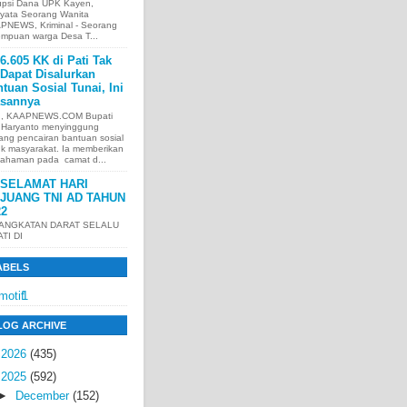
upsi Dana UPK Kayen,
nyata Seorang Wanita
PNEWS, Kriminal - Seorang
empuan warga Desa T...
6.605 KK di Pati Tak
Dapat Disalurkan
tuan Sosial Tunai, Ini
asannya
I, KAAPNEWS.COM Bupati
i Haryanto menyinggung
ang pencairan bantuan sosial
uk masyarakat. Ia memberikan
ahaman pada camat d...
SELAMAT HARI
JUANG TNI AD TAHUN
22
 ANGKATAN DARAT SELALU
ATI DI
ABELS
motif
1
LOG ARCHIVE
►
2026
(435)
▼
2025
(592)
►
December
(152)