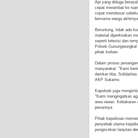
Api yang diduga berasal 
cepat merambat ke ruan
cepat membesar sebelu
bersama warga akhirnya
Beruntung, tidak ada ko
material diperkirakan 
seperti televisi dan te
Polsek Gunungwungkal 
pihak korban.
Dalam proses penangana
masyarakat. "Kami ber
damkar tiba. Solidaritas
AKP Sukarno.
Kapolsek juga mengimba
"Kami mengingatkan agar
area rawan. Kebakaran a
pesannya.
Pihak kepolisian memas
penyebab utama kejadian
pengecekan lanjutan dem