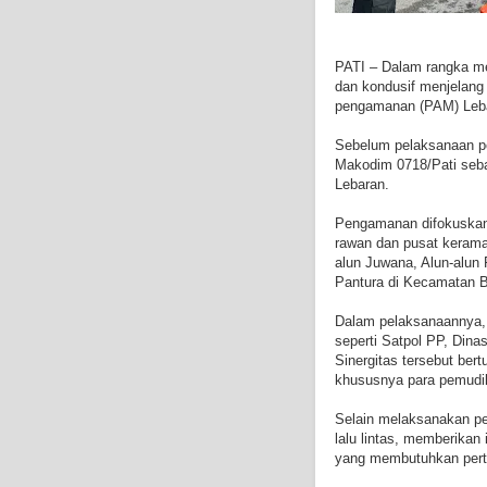
PATI – Dalam rangka me
dan kondusif menjelang 
pengamanan (PAM) Lebara
Sebelum pelaksanaan pe
Makodim 0718/Pati seb
Lebaran.
Pengamanan difokuskan 
rawan dan pusat kerama
alun Juwana, Alun-alun Pa
Pantura di Kecamatan 
Dalam pelaksanaannya, p
seperti Satpol PP, Dina
Sinergitas tersebut ber
khususnya para pemudik
Selain melaksanakan pe
lalu lintas, memberika
yang membutuhkan perto