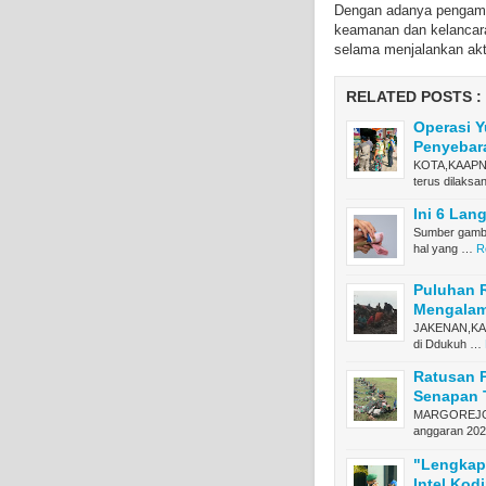
Dengan adanya pengaman
keamanan dan kelancara
selama menjalankan akt
RELATED POSTS :
Operasi Y
Penyebar
KOTA,KAAPNEW
terus dilaks
Ini 6 Lan
Sumber gamba
hal yang …
R
Puluhan 
Mengalami
JAKENAN,KAAP
di Ddukuh …
Ratusan P
Senapan 
MARGOREJO,K
anggaran 20
"Lengkapi
Intel Kod