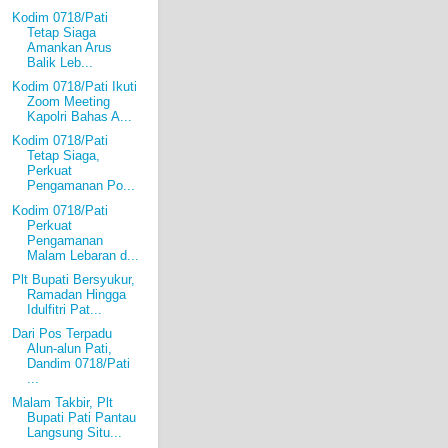
Kodim 0718/Pati
Tetap Siaga
Amankan Arus
Balik Leb...
Kodim 0718/Pati Ikuti
Zoom Meeting
Kapolri Bahas A...
Kodim 0718/Pati
Tetap Siaga,
Perkuat
Pengamanan Po...
Kodim 0718/Pati
Perkuat
Pengamanan
Malam Lebaran d...
Plt Bupati Bersyukur,
Ramadan Hingga
Idulfitri Pat...
Dari Pos Terpadu
Alun-alun Pati,
Dandim 0718/Pati
...
Malam Takbir, Plt
Bupati Pati Pantau
Langsung Situ...