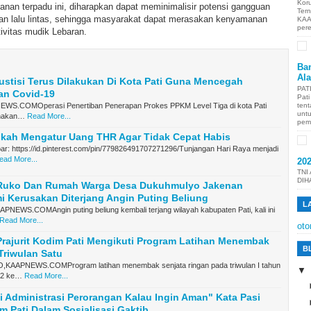
Kor
an terpadu ini, diharapkan dapat meminimalisir potensi gangguan
Ter
n lalu lintas, sehingga masyarakat dapat merasakan kenyamanan
KAA
per
ivitas mudik Lebaran.
Ban
Al
ustisi Terus Dilakukan Di Kota Pati Guna Mencegah
PAT
an Covid-19
Pat
S.COMOperasi Penertiban Penerapan Prokes PPKM Level Tiga di kota Pati
tent
unt
anakan…
Read More...
pem
gkah Mengatur Uang THR Agar Tidak Cepat Habis
r: https://id.pinterest.com/pin/779826491707271296/Tunjangan Hari Raya menjadi
ead More...
20
TNI
DIH
Ruko Dan Rumah Warga Desa Dukuhmulyo Jakenan
 Kerusakan Diterjang Angin Puting Beliung
L
NEWS.COMAngin puting beliung kembali terjang wilayah kabupaten Pati, kali ini
Read More...
oto
rajurit Kodim Pati Mengikuti Program Latihan Menembak
B
Triwulan Satu
AAPNEWS.COMProgram latihan menembak senjata ringan pada triwulan I tahun
22 ke…
Read More...
 Administrasi Perorangan Kalau Ingin Aman" Kata Pasi
im Pati Dalam Sosialisasi Gaktib