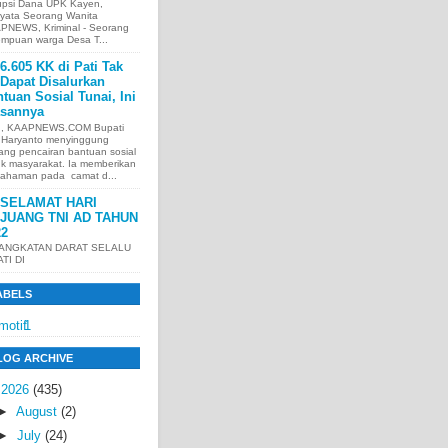
upsi Dana UPK Kayen,
nyata Seorang Wanita
PNEWS, Kriminal - Seorang
empuan warga Desa T...
6.605 KK di Pati Tak
Dapat Disalurkan
tuan Sosial Tunai, Ini
asannya
I, KAAPNEWS.COM Bupati
i Haryanto menyinggung
ang pencairan bantuan sosial
uk masyarakat. Ia memberikan
ahaman pada camat d...
SELAMAT HARI
JUANG TNI AD TAHUN
22
 ANGKATAN DARAT SELALU
ATI DI
ABELS
motif
1
LOG ARCHIVE
▼
2026
(435)
►
August
(2)
►
July
(24)