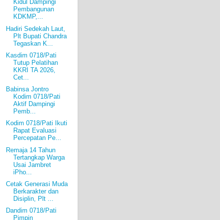
Kidul Dampingi
Pembangunan
KDKMP,...
Hadiri Sedekah Laut,
Plt Bupati Chandra
Tegaskan K...
Kasdim 0718/Pati
Tutup Pelatihan
KKRI TA 2026,
Cet...
Babinsa Jontro
Kodim 0718/Pati
Aktif Dampingi
Pemb...
Kodim 0718/Pati Ikuti
Rapat Evaluasi
Percepatan Pe...
Remaja 14 Tahun
Tertangkap Warga
Usai Jambret
iPho...
Cetak Generasi Muda
Berkarakter dan
Disiplin, Plt ...
Dandim 0718/Pati
Pimpin