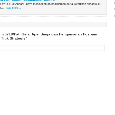
S.COMSebagai upaya meningkatkan kedisiplinan serta ketertiban anggota TNI
 k…
Read More...
im 0718/Pati Gelar Apel Siaga dan Pengamanan Pospam
Titik Strategis"