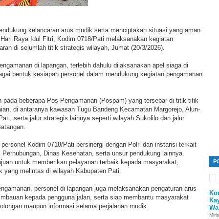
ndukung kelancaran arus mudik serta menciptakan situasi yang aman
Hari Raya Idul Fitri, Kodim 0718/Pati melaksanakan kegiatan
n di sejumlah titik strategis wilayah, Jumat (20/3/2026).
ngamanan di lapangan, terlebih dahulu dilaksanakan apel siaga di
agai bentuk kesiapan personel dalam mendukung kegiatan pengamanan
pada beberapa Pos Pengamanan (Pospam) yang tersebar di titik-titik
ian, di antaranya kawasan Tugu Bandeng Kecamatan Margorejo, Alun-
ti, serta jalur strategis lainnya seperti wilayah Sukolilo dan jalur
Batangan.
ersonel Kodim 0718/Pati bersinergi dengan Polri dan instansi terkait
s Perhubungan, Dinas Kesehatan, serta unsur pendukung lainnya.
tujuan untuk memberikan pelayanan terbaik kepada masyarakat,
P
 yang melintas di wilayah Kabupaten Pati.
ngamanan, personel di lapangan juga melaksanakan pengaturan arus
Ko
n imbauan kepada pengguna jalan, serta siap membantu masyarakat
Ka
longan maupun informasi selama perjalanan mudik.
Wa
Miri