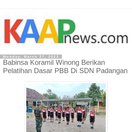
Monday, March 27, 2023
Babinsa Koramil Winong Berikan
Pelatihan Dasar PBB Di SDN Padangan