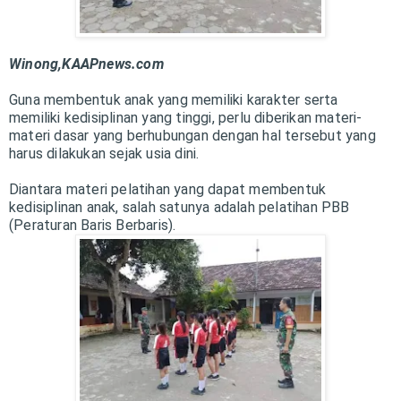
Winong,KAAPnews.com
Guna membentuk anak yang memiliki karakter serta
memiliki kedisiplinan yang tinggi, perlu diberikan materi-
materi dasar yang berhubungan dengan hal tersebut yang
harus dilakukan sejak usia dini.
Diantara materi pelatihan yang dapat membentuk
kedisiplinan anak, salah satunya adalah pelatihan PBB
(Peraturan Baris Berbaris).