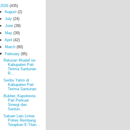
▼
2026
(435)
►
August
(2)
►
July
(24)
►
June
(39)
►
May
(39)
►
April
(42)
►
March
(80)
▼
February
(95)
Ratusan Mualaf se-
Kabupaten Pati
Terima Santunan
R...
Seribu Yatim di
Kabupaten Pati
Terima Santunan
Bukber, Kapolresta
Pati Perkuat
Sinergi dan
Santun...
Satuan Lalu Lintas
Polres Rembang
Terapkan E-Tilan...