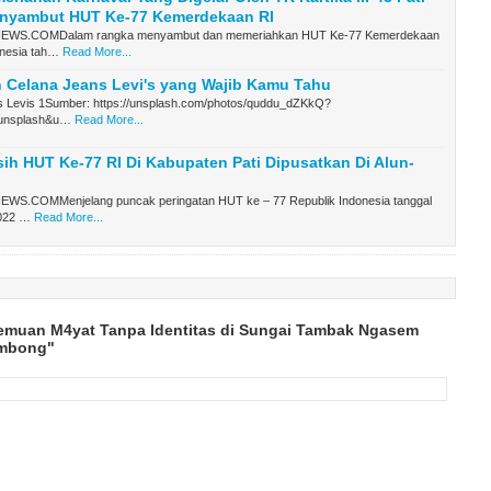
nyambut HUT Ke-77 Kemerdekaan RI
WS.COMDalam rangka menyambut dan memeriahkan HUT Ke-77 Kemerdekaan
onesia tah…
Read More...
 Celana Jeans Levi's yang Wajib Kamu Tahu
 Levis 1Sumber: https://unsplash.com/photos/quddu_dZKkQ?
unsplash&u…
Read More...
sih HUT Ke-77 RI Di Kabupaten Pati Dipusatkan Di Alun-
S.COMMenjelang puncak peringatan HUT ke – 77 Republik Indonesia tanggal
2022 …
Read More...
emuan M4yat Tanpa Identitas di Sungai Tambak Ngasem
embong"