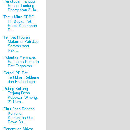
Penutupan Tanggul
Sungai Tuntang,
Ditargetkan 3 Ha...
Temu Mitra SPPG,
Plt Bupati Pati
Soroti Keamanan
P...
Tempat Hiburan
Malam di Pati Jadi
Sorotan saat
Rak...
Polantas Menyapa,
Satlantas Polresta
Pati Tegaskan...
Satpol PP Pati
Tertibkan Reklame
dan Baliho Ilegal
Puting Beliung
Terjang Desa
Kebowan Winong,
21 Rum...
Dirut Jasa Raharja
Kunjungi
Komunitas Ojol
Rawa Bu...
Penemuan M4yat