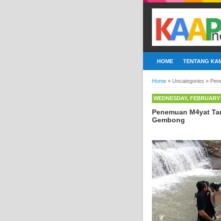
HOME
TENTANG KAM
Home
»
Uncategories
»
Pen
WEDNESDAY, FEBRUARY 1
Penemuan M4yat Tan
Gembong