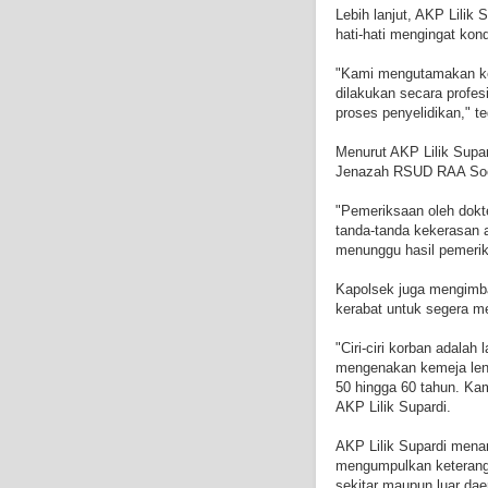
Lebih lanjut, AKP Lili
hati-hati mengingat kon
"Kami mengutamakan ke
dilakukan secara profes
proses penyelidikan," t
Menurut AKP Lilik Supar
Jenazah RSUD RAA Soew
"Pemeriksaan oleh dokt
tanda-tanda kekerasan a
menunggu hasil pemerik
Kapolsek juga mengimb
kerabat untuk segera m
"Ciri-ciri korban adalah 
mengenakan kemeja leng
50 hingga 60 tahun. Kam
AKP Lilik Supardi.
AKP Lilik Supardi mena
mengumpulkan keteranga
sekitar maupun luar da