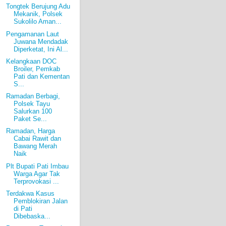
Tongtek Berujung Adu
Mekanik, Polsek
Sukolilo Aman...
Pengamanan Laut
Juwana Mendadak
Diperketat, Ini Al...
Kelangkaan DOC
Broiler, Pemkab
Pati dan Kementan
S...
Ramadan Berbagi,
Polsek Tayu
Salurkan 100
Paket Se...
Ramadan, Harga
Cabai Rawit dan
Bawang Merah
Naik
Plt Bupati Pati Imbau
Warga Agar Tak
Terprovokasi ...
Terdakwa Kasus
Pemblokiran Jalan
di Pati
Dibebaska...