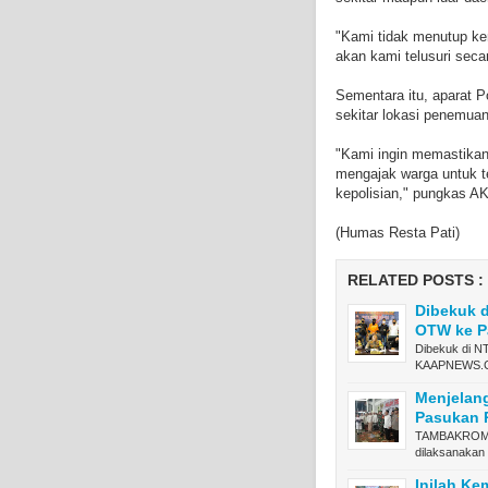
"Kami tidak menutup ke
akan kami telusuri seca
Sementara itu, aparat
sekitar lokasi penemuan
"Kami ingin memastikan 
mengajak warga untuk 
kepolisian," pungkas AK
(Humas Resta Pati)
RELATED POSTS :
Dibekuk d
OTW ke P
Dibekuk di N
KAAPNEWS.C
Menjelan
Pasukan 
TAMBAKROMO,
dilaksanaka
Inilah Ke