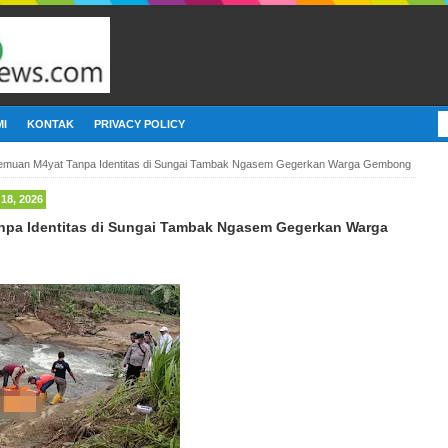
I
KONTAK
PRIVACY POLICY
emuan M4yat Tanpa Identitas di Sungai Tambak Ngasem Gegerkan Warga Gembong
8, 2026
pa Identitas di Sungai Tambak Ngasem Gegerkan Warga