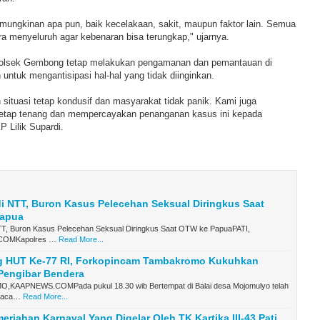
mungkinan apa pun, baik kecelakaan, sakit, maupun faktor lain. Semua
ra menyeluruh agar kebenaran bisa terungkap," ujarnya.
 Polsek Gembong tetap melakukan pengamanan dan pemantauan di
 untuk mengantisipasi hal-hal yang tidak diinginkan.
situasi tetap kondusif dan masyarakat tidak panik. Kami juga
tetap tenang dan mempercayakan penanganan kasus ini kepada
P Lilik Supardi.
i NTT, Buron Kasus Pelecehan Seksual Diringkus Saat
apua
TT, Buron Kasus Pelecehan Seksual Diringkus Saat OTW ke PapuaPATI,
OMKapolres …
Read More...
g HUT Ke-77 RI, Forkopincam Tambakromo Kukuhkan
Pengibar Bendera
KAAPNEWS.COMPada pukul 18.30 wib Bertempat di Balai desa Mojomulyo telah
n aca…
Read More...
meriahan Karnaval Yang Digelar Oleh TK Kartika III-43 Pati