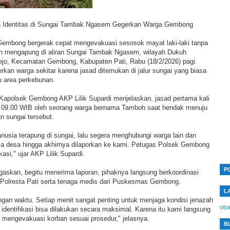
 Identitas di Sungai Tambak Ngasem Gegerkan Warga Gembong
embong bergerak cepat mengevakuasi sesosok mayat laki-laki tanpa
an mengapung di aliran Sungai Tambak Ngasem, wilayah Dukuh
jo, Kecamatan Gembong, Kabupaten Pati, Rabu (18/2/2026) pagi.
kan warga sekitar karena jasad ditemukan di jalur sungai yang biasa
 area perkebunan.
i Kapolsek Gembong AKP Lilik Supardi menjelaskan, jasad pertama kali
l 09.00 WIB oleh seorang warga bernama Tamboh saat hendak menuju
an sungai tersebut.
nusia terapung di sungai, lalu segera menghubungi warga lain dan
la desa hingga akhirnya dilaporkan ke kami. Petugas Polsek Gembong
asi," ujar AKP Lilik Supardi.
P
gaskan, begitu menerima laporan, pihaknya langsung berkoordinasi
si Polresta Pati serta tenaga medis dari Puskesmas Gembong.
L
angan waktu. Setiap menit sangat penting untuk menjaga kondisi jenazah
oto
dentifikasi bisa dilakukan secara maksimal. Karena itu kami langsung
engevakuasi korban sesuai prosedur," jelasnya.
B