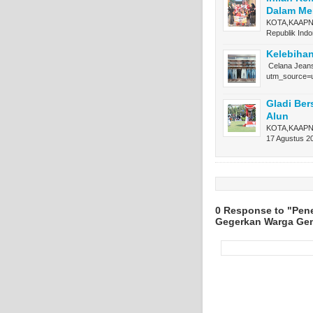
Dalam Me
KOTA,KAAPNE
Republik Ind
Kelebihan
Celana Jeans
utm_source=
Gladi Ber
Alun
KOTA,KAAPNEW
17 Agustus 
0 Response to "Pen
Gegerkan Warga G