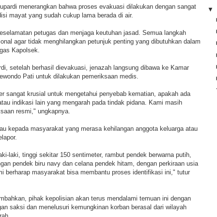
k Supardi menerangkan bahwa proses evakuasi dilakukan dengan sangat
disi mayat yang sudah cukup lama berada di air.
selamatan petugas dan menjaga keutuhan jasad. Semua langkah
ional agar tidak menghilangkan petunjuk penting yang dibutuhkan dalam
egas Kapolsek.
di, setelah berhasil dievakuasi, jenazah langsung dibawa ke Kamar
ondo Pati untuk dilakukan pemeriksaan medis.
er sangat krusial untuk mengetahui penyebab kematian, apakah ada
tau indikasi lain yang mengarah pada tindak pidana. Kami masih
saan resmi," ungkapnya.
au kepada masyarakat yang merasa kehilangan anggota keluarga atau
elapor.
laki-laki, tinggi sekitar 150 sentimeter, rambut pendek berwarna putih,
an pendek biru navy dan celana pendek hitam, dengan perkiraan usia
i berharap masyarakat bisa membantu proses identifikasi ini," tutur
mbahkan, pihak kepolisian akan terus mendalami temuan ini dengan
n saksi dan menelusuri kemungkinan korban berasal dari wilayah
erah.