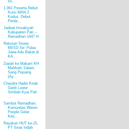
so...
1.061 Peserta Rebut
Kursi MAN 2
Kudus, Debut
Perda...
Jadwal Imsakiyah
Kabupaten Pati –
Ramadhan 1447 H
Ratusan Siswa
MI/SD Se- Pulau
Jawa Adu Bakat di
KA...
Ziarah ke Makam KH
Mahfudz Salam,
Sang Pejuang
(Ay...
Chandra Hadiri Kirab
Ganti Luwur
Simbah Kyai Pati
...
Sambut Ramadhan,
Komunitas Weron
People Gelar
Kerj...
Rayakan HUT ke-15,
PT Sinar Indah