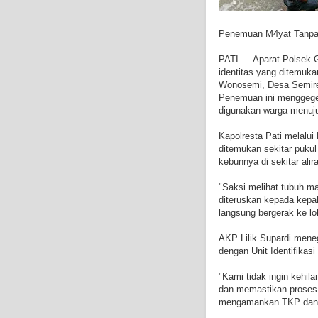
Penemuan M4yat Tanpa
PATI — Aparat Polsek G
identitas yang ditemuk
Wonosemi, Desa Semire
Penemuan ini menggeger
digunakan warga menuju
Kapolresta Pati melalu
ditemukan sekitar puku
kebunnya di sekitar alir
"Saksi melihat tubuh ma
diteruskan kepada kepa
langsung bergerak ke lok
AKP Lilik Supardi mene
dengan Unit Identifika
"Kami tidak ingin kehil
dan memastikan proses i
mengamankan TKP dan m