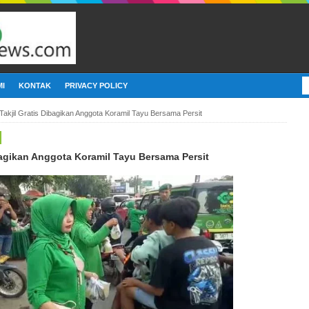
I
KONTAK
PRIVACY POLICY
Takjil Gratis Dibagikan Anggota Koramil Tayu Bersama Persit
ibagikan Anggota Koramil Tayu Bersama Persit