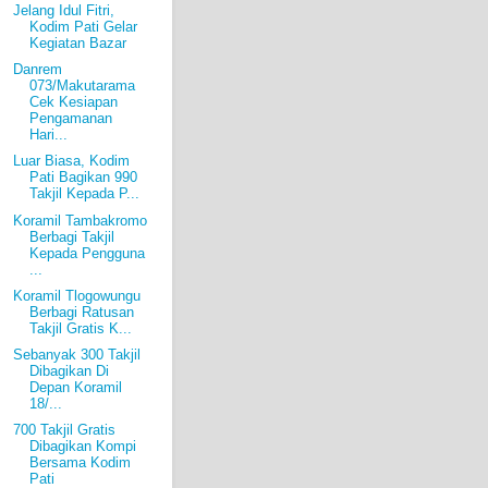
Jelang Idul Fitri,
Kodim Pati Gelar
Kegiatan Bazar
Danrem
073/Makutarama
Cek Kesiapan
Pengamanan
Hari...
Luar Biasa, Kodim
Pati Bagikan 990
Takjil Kepada P...
Koramil Tambakromo
Berbagi Takjil
Kepada Pengguna
...
Koramil Tlogowungu
Berbagi Ratusan
Takjil Gratis K...
Sebanyak 300 Takjil
Dibagikan Di
Depan Koramil
18/...
700 Takjil Gratis
Dibagikan Kompi
Bersama Kodim
Pati