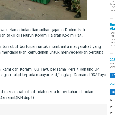
Kor
Ter
KAA
per
Ban
Al
hwa selama bulan Ramadhan, jajaran Kodim Pati
PAT
n takjil di seluruh Koramil jajaran Kodim Pati.
Pat
tent
unt
pem
n tersebut bertujuan untuk membantu masyarakat yang
nan mendapatkan kemudahan untuk menyegerakan berbuka
20
TNI
DIH
 ini kami dari Koramil 03 Tayu bersama Persit Ranting 04
gian takjil kepada masyarakat,"ungkap Danramil 03/Tayu
L
.
oto
at menambah nilai ibadah serta keberkahan di bulan
B
anramil.(KN.Snpt)