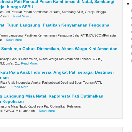
lresta Pati Perkuat Pesan Kamtibmas di Natal, Sambangi
eja, hingga SPBU
ta Pati Perkuat Pesan Kamtibmas di Natal, Sambangi ATM, Gereja, hingga
 Preem…
Read More...
 Pati Turun Langsung, Pastikan Kenyamanan Pengguna
i Turun Langsung, Pastikan Kenyamanan Pengguna JalanPATINEWSCOMPolresta
Sat…
Read More...
 Sambirejo Gabus Diresmikan, Akses Warga Kini Aman dan
birejo Gabus Diresmikan, Akses Warga Kini Aman dan LancarGABUS,
MJum'at, 2…
Read More...
Ikuti Piala Anak Indonesia, Angkat Pati sebagai Destinasi
rism
i Piala Anak Indonesia, Angkat Pati sebagai Destinasi Sport TourismPATI,
OM26 …
Read More...
g Langsung Misa Natal, Kapolresta Pati Optimalkan
 Kepolisian
ngsung Misa Natal, Kapolresta Pati Optimalkan Pelayanan
PATINEWSCOM Nuansa kh…
Read More...