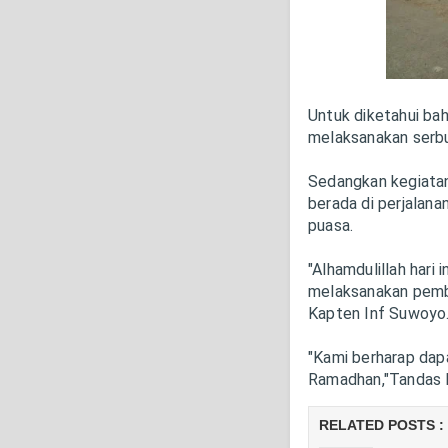
Untuk diketahui ba
melaksanakan serbua
Sedangkan kegiata
berada di perjala
puasa.
"Alhamdulillah hari
melaksanakan pemba
Kapten Inf Suwoyo
"Kami berharap dap
Ramadhan,"Tandas D
RELATED POSTS :