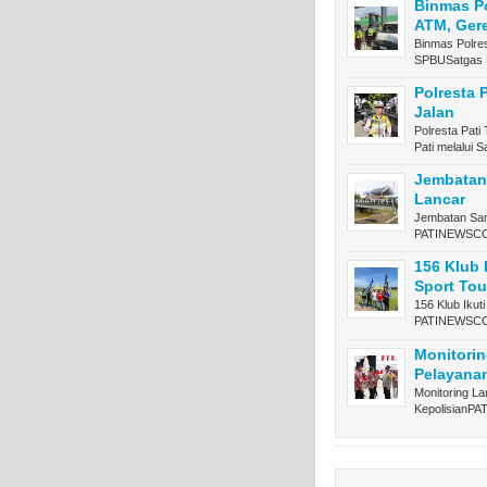
Binmas Po
ATM, Ger
Binmas Polres
SPBUSatgas
Polresta
Jalan
Polresta Pat
Pati melalui 
Jembatan
Lancar
Jembatan Sam
PATINEWSCO
156 Klub 
Sport Tou
156 Klub Ikut
PATINEWSC
Monitorin
Pelayanan
Monitoring La
Kepolisian