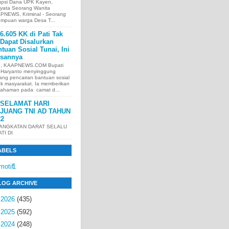
upsi Dana UPK Kayen,
nyata Seorang Wanita
PNEWS, Kriminal - Seorang
empuan warga Desa T...
6.605 KK di Pati Tak
Dapat Disalurkan
tuan Sosial Tunai, Ini
asannya
I, KAAPNEWS.COM Bupati
i Haryanto menyinggung
ang pencairan bantuan sosial
uk masyarakat. Ia memberikan
ahaman pada camat d...
SELAMAT HARI
JUANG TNI AD TAHUN
22
 ANGKATAN DARAT SELALU
ATI DI
ABELS
motif
1
LOG ARCHIVE
►
2026
(435)
►
2025
(592)
►
2024
(248)