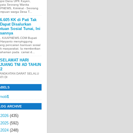
upsi Dana UPK Kayen,
nyata Seorang Wanita
PNEWS, Kriminal - Seorang
empuan warga Desa T...
6.605 KK di Pati Tak
Dapat Disalurkan
tuan Sosial Tunai, Ini
asannya
I, KAAPNEWS.COM Bupati
i Haryanto menyinggung
ang pencairan bantuan sosial
uk masyarakat. Ia memberikan
ahaman pada camat d...
SELAMAT HARI
JUANG TNI AD TAHUN
22
 ANGKATAN DARAT SELALU
ATI DI
ABELS
motif
1
LOG ARCHIVE
►
2026
(435)
►
2025
(592)
►
2024
(248)