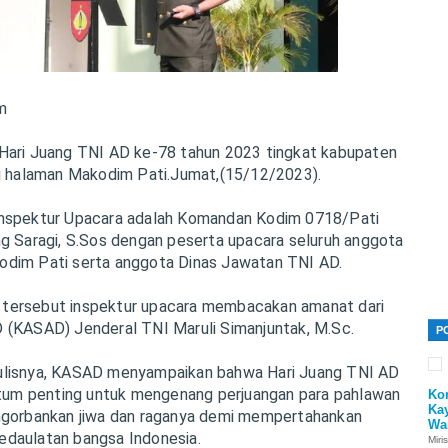
m
Hari Juang TNI AD ke-78 tahun 2023 tingkat kabupaten
di halaman Makodim Pati.Jumat,(15/12/2023).
Inspektur Upacara adalah Komandan Kodim 0718/Pati
ng Saragi, S.Sos dengan peserta upacara seluruh anggota
odim Pati serta anggota Dinas Jawatan TNI AD.
tersebut inspektur upacara membacakan amanat dari
 (KASAD) Jenderal TNI Maruli Simanjuntak, M.Sc.
P
ulisnya, KASAD menyampaikan bahwa Hari Juang TNI AD
m penting untuk mengenang perjuangan para pahlawan
Ko
Ka
ngorbankan jiwa dan raganya demi mempertahankan
Wa
daulatan bangsa Indonesia.
Miri