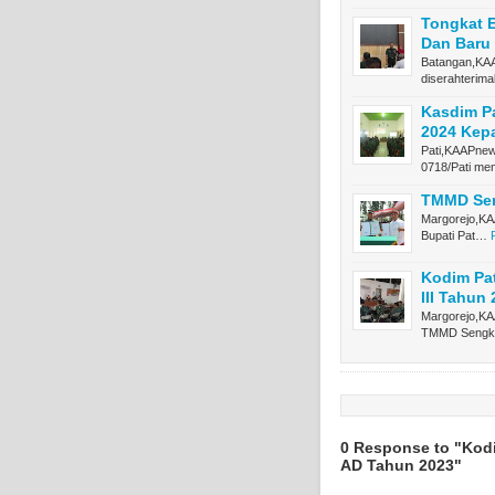
Tongkat E
Dan Baru
Batangan,KAA
diserahteri
Kasdim Pa
2024 Kep
Pati,KAAPnew
0718/Pati m
TMMD Sen
Margorejo,KAA
Bupati Pat…
Kodim Pa
III Tahun
Margorejo,KA
TMMD Sengk
0 Response to "Kodi
AD Tahun 2023"