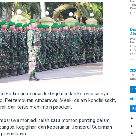
Kor
Ter
KAA
per
Ban
Al
PAT
Pat
tent
unt
pem
20
TNI
DIH
L
al Sudirman dengan keteguhan dan keberaniannya
oto
i Pertempuran Ambarawa. Meski dalam kondisi sakit,
rah dan terus memimpin pasukan.
B
mbarawa menjadi salah satu momen penting dalam
 bangsa, kegigihan dan keberanian Jenderal Sudirman
agi semuanya.