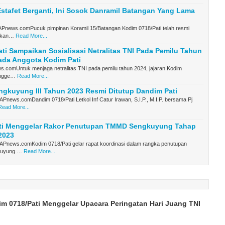
stafet Berganti, Ini Sosok Danramil Batangan Yang Lama
Pnews.comPucuk pimpinan Koramil 15/Batangan Kodim 0718/Pati telah resmi
makan…
Read More...
ti Sampaikan Sosialisasi Netralitas TNI Pada Pemilu Tahun
ada Anggota Kodim Pati
s.comUntuk menjaga netralitas TNI pada pemilu tahun 2024, jajaran Kodim
engge…
Read More...
gkuyung III Tahun 2023 Resmi Ditutup Dandim Pati
Pnews.comDandim 0718/Pati Letkol Inf Catur Irawan, S.I.P., M.I.P. bersama Pj
Read More...
ti Menggelar Rakor Penutupan TMMD Sengkuyung Tahap
 2023
APnews.comKodim 0718/Pati gelar rapat koordinasi dalam rangka penutupan
uyung …
Read More...
m 0718/Pati Menggelar Upacara Peringatan Hari Juang TNI