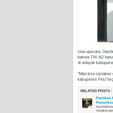
Usai upacara, Dand
bahwa TNI AD harus
di wilayah kabupate
"Mari kita ciptakan
kabupaten Pati,"te
RELATED POSTS :
Pastikan 
Pemeriks
Pati,KAAPnew
mengikuti ap