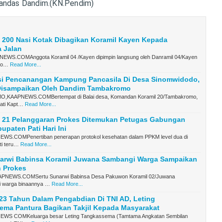
tandas Dandim.(KN.Pendim)
 200 Nasi Kotak Dibagikan Koramil Kayen Kepada
 Jalan
WS.COMAnggota Koramil 04 /Kayen dipimpin langsung oleh Danramil 04/Kayen
nto…
Read More...
asi Pencanangan Kampung Pancasila Di Desa Sinomwidodo,
 Disampaikan Oleh Dandim Tambakromo
KAAPNEWS.COMBertempat di Balai desa, Komandan Koramil 20/Tambakromo,
ati Kapt…
Read More...
 21 Pelanggaran Prokes Ditemukan Petugas Gabungan
paten Pati Hari Ini
S.COMPenertiban penerapan protokol kesehatan dalam PPKM level dua di
ti teru…
Read More...
narwi Babinsa Koramil Juwana Sambangi Warga Sampaikan
 Prokes
NEWS.COMSertu Sunarwi Babinsa Desa Pakuwon Koramil 02/Juwana
 warga binaannya …
Read More...
 23 Tahun Dalam Pengabdian Di TNI AD, Leting
ema Pantura Bagikan Takjil Kepada Masyarakat
WS COMKeluarga besar Leting Tangkassema (Tamtama Angkatan Sembilan