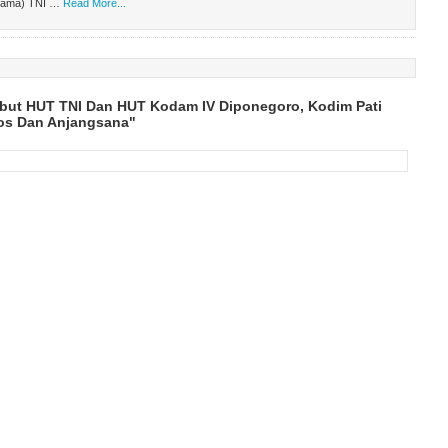
tama) TNI …
Read More...
but HUT TNI Dan HUT Kodam IV Diponegoro, Kodim Pati
os Dan Anjangsana"