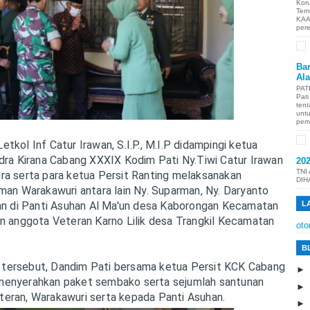
Kor
Ter
KAA
per
Ban
Al
PAT
Pat
tent
unt
pem
tkol Inf Catur Irawan, S.I.P., M.I.P didampingi ketua
ndra Kirana Cabang XXXIX Kodim Pati Ny.Tiwi Catur Irawan
20
TNI
ra serta para ketua Persit Ranting melaksanakan
DIH
man Warakawuri antara lain Ny. Suparman, Ny. Daryanto
gan di Panti Asuhan Al Ma'un desa Kaborongan Kecamatan
L
an anggota Veteran Karno Lilik desa Trangkil Kecamatan
oto
B
tersebut, Dandim Pati bersama ketua Persit KCK Cabang
menyerahkan paket sembako serta sejumlah santunan
eran, Warakawuri serta kepada Panti Asuhan.