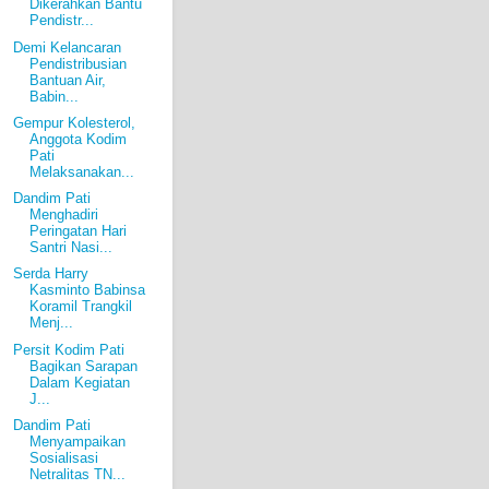
Dikerahkan Bantu
Pendistr...
Demi Kelancaran
Pendistribusian
Bantuan Air,
Babin...
Gempur Kolesterol,
Anggota Kodim
Pati
Melaksanakan...
Dandim Pati
Menghadiri
Peringatan Hari
Santri Nasi...
Serda Harry
Kasminto Babinsa
Koramil Trangkil
Menj...
Persit Kodim Pati
Bagikan Sarapan
Dalam Kegiatan
J...
Dandim Pati
Menyampaikan
Sosialisasi
Netralitas TN...