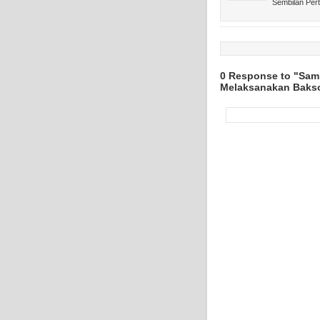
Sembilan Per
0 Response to "Sam
Melaksanakan Baks