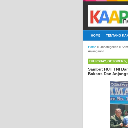
HOME
TENTANG KAM
Home
»
Uncategories
»
Sam
Anjangsana
THURSDAY, OCTOBER 5, 
Sambut HUT TNI Dan
Baksos Dan Anjang