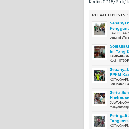
Kodim 0718/Pati,"
RELATED POSTS :
Sebanyak
Pengguna
KAYEN,KAAPNE
Lettu Inf Wa
Sosialis
Ini Yang
TAMBAKROMO,
Kodim 0718/P
Sebanyak
PPKM Kabu
KOTA,KAAPNEW
kabupaten Pa
Sertu Su
Himbauan
JUWANA,KAAP
menyambangi
Peringati
Tangkass
KOTA,KAAPNE