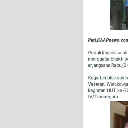
Pati,KAAPnews.co
Peduli kapada anak
menggelar bhakti s
anjangsana.Rabu,(0
Kegiatan bhaksos 
Veteran, Warakawur
kegiatan HUT ke-7
IV/Diponegoro.