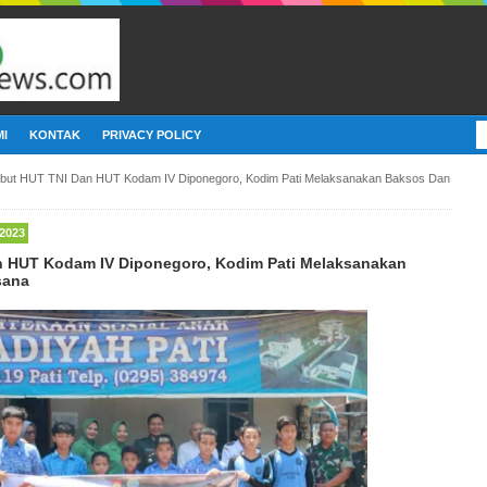
I
KONTAK
PRIVACY POLICY
but HUT TNI Dan HUT Kodam IV Diponegoro, Kodim Pati Melaksanakan Baksos Dan
2023
 HUT Kodam IV Diponegoro, Kodim Pati Melaksanakan
sana