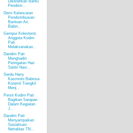
Dikerahkan Bantu
Pendistr...
Demi Kelancaran
Pendistribusian
Bantuan Air,
Babin...
Gempur Kolesterol,
Anggota Kodim
Pati
Melaksanakan...
Dandim Pati
Menghadiri
Peringatan Hari
Santri Nasi...
Serda Harry
Kasminto Babinsa
Koramil Trangkil
Menj...
Persit Kodim Pati
Bagikan Sarapan
Dalam Kegiatan
J...
Dandim Pati
Menyampaikan
Sosialisasi
Netralitas TN...