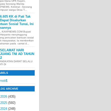
upsi Dana UPK Kayen,
nyata Seorang Wanita
PNEWS, Kriminal - Seorang
empuan warga Desa T...
6.605 KK di Pati Tak
Dapat Disalurkan
tuan Sosial Tunai, Ini
asannya
I, KAAPNEWS.COM Bupati
i Haryanto menyinggung
ang pencairan bantuan sosial
uk masyarakat. Ia memberikan
ahaman pada camat d...
SELAMAT HARI
JUANG TNI AD TAHUN
22
 ANGKATAN DARAT SELALU
ATI DI
ABELS
motif
1
LOG ARCHIVE
►
2026
(435)
►
2025
(592)
►
2024
(248)