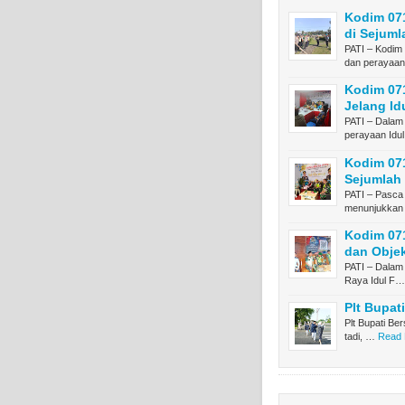
Kodim 07
di Sejumla
PATI – Kodim
dan perayaa
Kodim 071
Jelang Idu
PATI – Dalam
perayaan Idu
Kodim 071
Sejumlah 
PATI – Pasca 
menunjukkan
Kodim 071
dan Objek
PATI – Dalam
Raya Idul F…
Plt Bupat
Plt Bupati Be
tadi, …
Read 