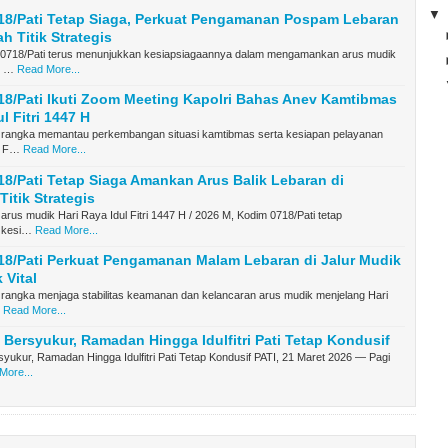
18/Pati Tetap Siaga, Perkuat Pengamanan Pospam Lebaran
h Titik Strategis
 0718/Pati terus menunjukkan kesiapsiagaannya dalam mengamankan arus mudik
n …
Read More...
8/Pati Ikuti Zoom Meeting Kapolri Bahas Anev Kamtibmas
l Fitri 1447 H
 rangka memantau perkembangan situasi kamtibmas serta kesiapan pelayanan
l F…
Read More...
8/Pati Tetap Siaga Amankan Arus Balik Lebaran di
Titik Strategis
arus mudik Hari Raya Idul Fitri 1447 H / 2026 M, Kodim 0718/Pati tetap
 kesi…
Read More...
8/Pati Perkuat Pengamanan Malam Lebaran di Jalur Mudik
 Vital
 rangka menjaga stabilitas keamanan dan kelancaran arus mudik menjelang Hari
Read More...
i Bersyukur, Ramadan Hingga Idulfitri Pati Tetap Kondusif
rsyukur, Ramadan Hingga Idulfitri Pati Tetap Kondusif PATI, 21 Maret 2026 — Pagi
More...