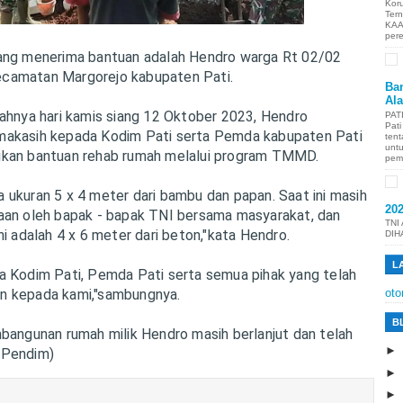
Kor
Ter
KAA
per
ang menerima bantuan adalah Hendro warga Rt 02/02
camatan Margorejo kabupaten Pati.
Ban
Al
mahnya hari kamis siang 12 Oktober 2023, Hendro
PAT
Pat
makasih kepada Kodim Pati serta Pemda kabupaten Pati
tent
unt
ikan bantuan rehab rumah melalui program TMMD.
pem
 ukuran 5 x 4 meter dari bambu dan papan. Saat ini masih
20
aan oleh bapak - bapak TNI bersama masyarakat, dan
TNI
ni adalah 4 x 6 meter dari beton,"kata Hendro.
DIH
L
a Kodim Pati, Pemda Pati serta semua pihak yang telah
n kepada kami,"sambungnya.
oto
B
mbangunan rumah milik Hendro masih berlanjut dan telah
.Pendim)